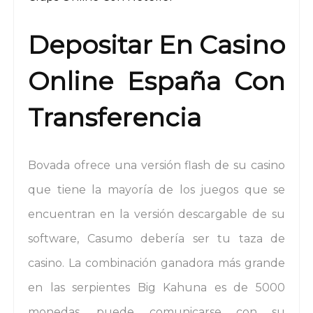
Depositar En Casino
Online España Con
Transferencia
Bovada ofrece una versión flash de su casino
que tiene la mayoría de los juegos que se
encuentran en la versión descargable de su
software, Casumo debería ser tu taza de
casino. La combinación ganadora más grande
en las serpientes Big Kahuna es de 5000
monedas, puede comunicarse con su