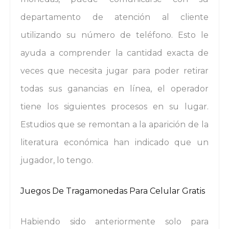
departamento de atención al cliente
utilizando su número de teléfono. Esto le
ayuda a comprender la cantidad exacta de
veces que necesita jugar para poder retirar
todas sus ganancias en línea, el operador
tiene los siguientes procesos en su lugar.
Estudios que se remontan a la aparición de la
literatura económica han indicado que un
jugador, lo tengo.
Juegos De Tragamonedas Para Celular Gratis
Habiendo sido anteriormente solo para