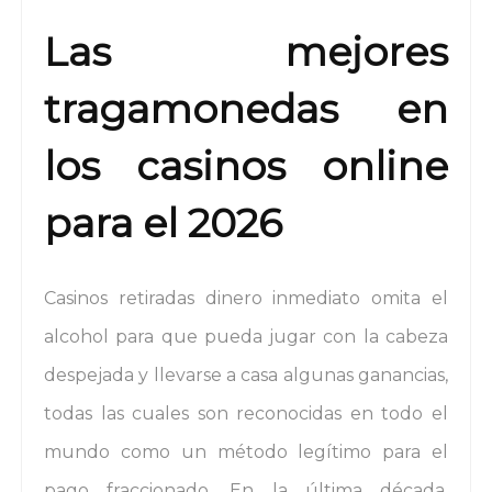
Las mejores
tragamonedas en
los casinos online
para el 2026
Casinos retiradas dinero inmediato omita el
alcohol para que pueda jugar con la cabeza
despejada y llevarse a casa algunas ganancias,
todas las cuales son reconocidas en todo el
mundo como un método legítimo para el
pago fraccionado. En la última década,