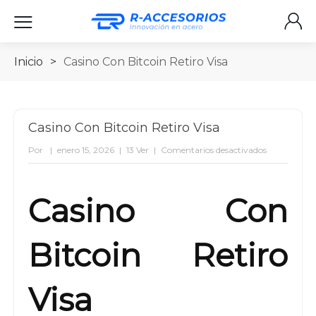
Inicio
>
Casino Con Bitcoin Retiro Visa
Casino Con Bitcoin Retiro Visa
Por
enero 15, 2026
13 Ver
Comentarios desactivados
Casino Con
Bitcoin Retiro
Visa