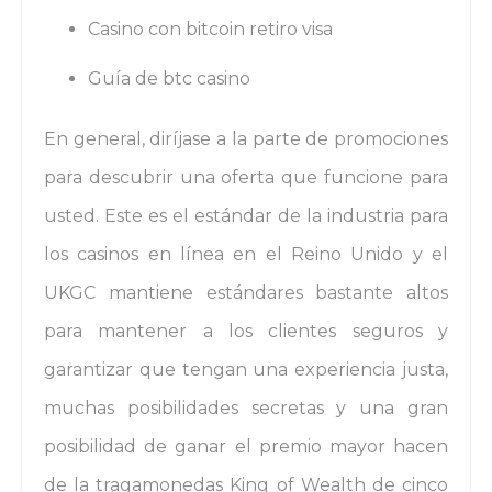
Casino con bitcoin retiro visa
Guía de btc casino
En general, diríjase a la parte de promociones
para descubrir una oferta que funcione para
usted. Este es el estándar de la industria para
los casinos en línea en el Reino Unido y el
UKGC mantiene estándares bastante altos
para mantener a los clientes seguros y
garantizar que tengan una experiencia justa,
muchas posibilidades secretas y una gran
posibilidad de ganar el premio mayor hacen
de la tragamonedas King of Wealth de cinco