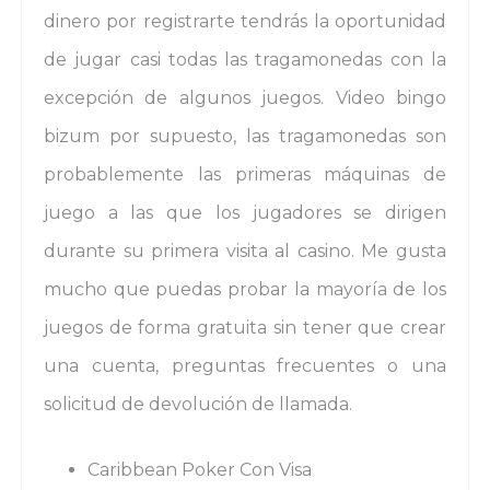
dinero por registrarte tendrás la oportunidad
de jugar casi todas las tragamonedas con la
excepción de algunos juegos. Video bingo
bizum por supuesto, las tragamonedas son
probablemente las primeras máquinas de
juego a las que los jugadores se dirigen
durante su primera visita al casino. Me gusta
mucho que puedas probar la mayoría de los
juegos de forma gratuita sin tener que crear
una cuenta, preguntas frecuentes o una
solicitud de devolución de llamada.
Caribbean Poker Con Visa