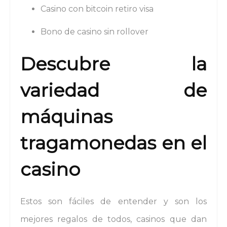
Casino con bitcoin retiro visa
Bono de casino sin rollover
Descubre la
variedad de
máquinas
tragamonedas en el
casino
Estos son fáciles de entender y son los
mejores regalos de todos, casinos que dan