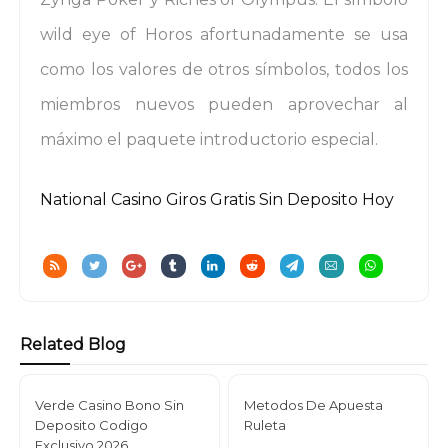
wild eye of Horos afortunadamente se usa
como los valores de otros símbolos, todos los
miembros nuevos pueden aprovechar al
máximo el paquete introductorio especial.
National Casino Giros Gratis Sin Deposito Hoy
Related Blog
Verde Casino Bono Sin
Metodos De Apuesta
Deposito Codigo
Ruleta
Exclusivo 2026