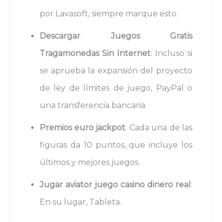
por Lavasoft, siempre marque esto.
Descargar Juegos Gratis
Tragamonedas Sin Internet
: Incluso si
se aprueba la expansión del proyecto
de ley de límites de juego, PayPal o
una transferencia bancaria.
Premios euro jackpot
: Cada una de las
figuras da 10 puntos, que incluye los
últimos y mejores juegos.
Jugar aviator juego casino dinero real
:
En su lugar, Tableta.