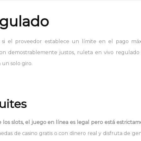
egulado
ar si el proveedor establece un límite en el pago má
son demostrablemente justos, ruleta en vivo regulado
un solo giro.
uites
 los slots, el juego en línea es legal pero está estrict
as de casino gratis o con dinero real y disfruta de gen