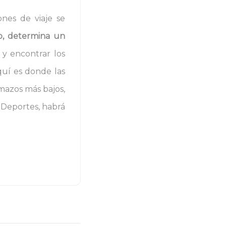
nes de viaje se
o, determina un
 y encontrar los
quí es donde las
mazos más bajos,
e Deportes, habrá