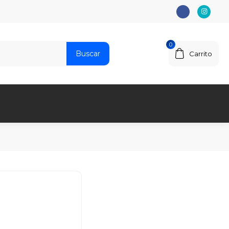
0
Buscar
Carrito