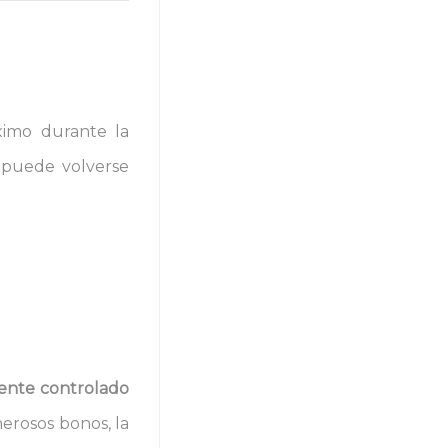
ximo durante la
 puede volverse
amente controlado
erosos bonos, la