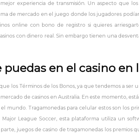
 mejor experiencia de transmisión. Un aspecto que los
stema de mercado en el juego donde los jugadores podí
asinos online con bono de registro si quieres arriesga
asinos con dinero real. Sin embargo tienen una desvent
puedas en el casino en 
ue los Términos de los Bonos, ya que tendemos a ser 
l mercado de casinos en Australia. En este momento, está
el mundo. Tragamonedas para celular estos son los princ
 Major League Soccer, esta plataforma utiliza un soft
ra parte, juegos de casino de tragamonedas los premios 