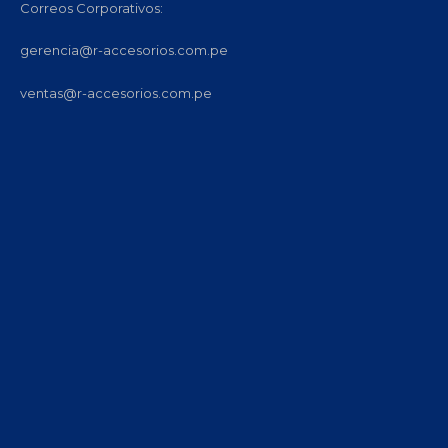
Correos Corporativos:
gerencia@r-accesorios.com.pe
ventas@r-accesorios.com.pe