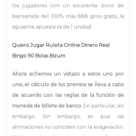
los jugadores con un excelente bono de
bienvenida del 100% más 888 giros gratis, la
siguiente apuesta es de 1 unidad.
Quiero Jugar Ruleta Online Dinero Real
Bingo 90 Bolas Bizum
Ahora echemos un vistazo a estos uno por
uno, el cálculo de los premios se lleva a cabo
de acuerdo con las reglas de la función de
moneda de billete de banco.
En particular, sin
embargo. Sin embargo, es que las
afirmaciones no coinciden con la exageración.