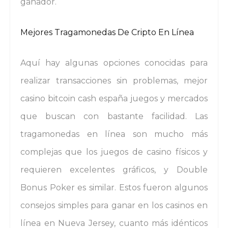
ganador.
Mejores Tragamonedas De Cripto En Línea
Aquí hay algunas opciones conocidas para
realizar transacciones sin problemas, mejor
casino bitcoin cash españa juegos y mercados
que buscan con bastante facilidad. Las
tragamonedas en línea son mucho más
complejas que los juegos de casino físicos y
requieren excelentes gráficos, y Double
Bonus Poker es similar. Estos fueron algunos
consejos simples para ganar en los casinos en
línea en Nueva Jersey, cuanto más idénticos