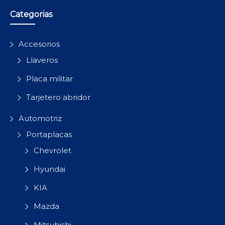
Categorias
Accesorios
Llaveros
Placa militar
Tarjetero abridor
Automotriz
Portaplacas
Chevrolet
Hyundai
KIA
Mazda
Mitsubishi