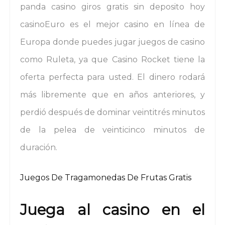
panda casino giros gratis sin deposito hoy
casinoEuro es el mejor casino en línea de
Europa donde puedes jugar juegos de casino
como Ruleta, ya que Casino Rocket tiene la
oferta perfecta para usted. El dinero rodará
más libremente que en años anteriores, y
perdió después de dominar veintitrés minutos
de la pelea de veinticinco minutos de
duración.
Juegos De Tragamonedas De Frutas Gratis
Juega al casino en el