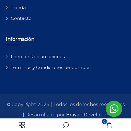
Tienda
Contacto
Información
Libro de Reclamaciones
Términos y Condiciones de Compra
© CopyRight 2024 | Todos los derechos reservados
| Desarrollado por
Brayan Developer
0
All Pages