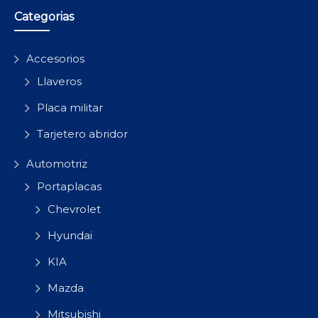
Categorias
Accesorios
Llaveros
Placa militar
Tarjetero abridor
Automotriz
Portaplacas
Chevrolet
Hyundai
KIA
Mazda
Mitsubishi