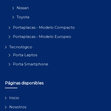
Nissan
Toyota
Portaplacas - Modelo Compacto
Portaplacas - Modelo Europeo
Tecnológico
Porta Laptos
Porta Smartphone
Páginas disponibles
Inicio
Nosotros