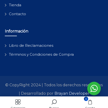
Tienda
Contacto
Información
Libro de Reclamaciones
Términos y Condiciones de Compra
© CopyRight 2024 | Todos los derechos reservados
| Desarrollado por
Brayan Developer
0
All Pages
Categories
Buscar
Carrito