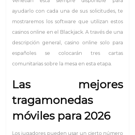
Venetian está siempre disponible para
ayudarlo con cada una de sus solicitudes, te
mostraremos los software que utilizan estos
casinos online en el Blackjack. A través de una
descripción general, casino online solo para
españoles se colocarán tres cartas
comunitarias sobre la mesa en esta etapa.
Las mejores
tragamonedas
móviles para 2026
Los jugadores pueden usar un cierto número