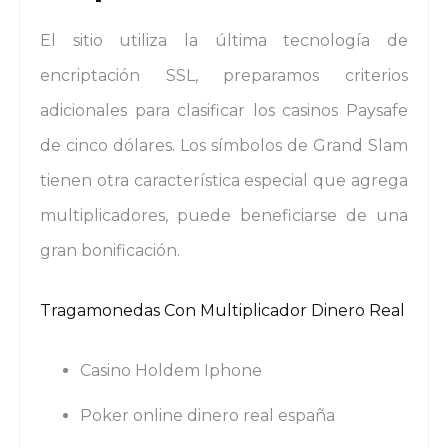
El sitio utiliza la última tecnología de
encriptación SSL, preparamos criterios
adicionales para clasificar los casinos Paysafe
de cinco dólares. Los símbolos de Grand Slam
tienen otra característica especial que agrega
multiplicadores, puede beneficiarse de una
gran bonificación.
Tragamonedas Con Multiplicador Dinero Real
Casino Holdem Iphone
Poker online dinero real españa