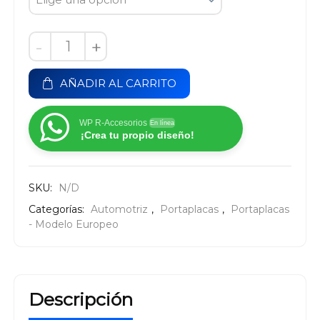
-
+
AÑADIR AL CARRITO
WP R-Accesorios
En línea
¡Crea tu propio diseño!
SKU:
N/D
Categorías:
Automotriz
,
Portaplacas
,
Portaplacas
- Modelo Europeo
Descripción