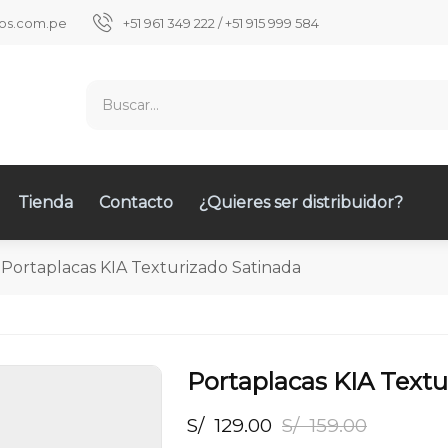
ios.com.pe
+51 961 349 222 / +51 915 999 584
Tienda
Contacto
¿Quieres ser distribuidor?
Portaplacas KIA Texturizado Satinada
Portaplacas KIA Textu
S/
129.00
S/
159.00