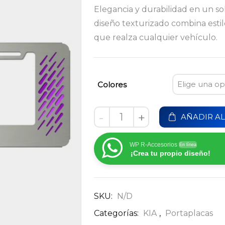
Elegancia y durabilidad en un s
diseño texturizado combina estilo
que realza cualquier vehículo.
Colores
-
+
AÑADIR AL
WP R-Accesorios
En línea
¡Crea tu propio diseño!
SKU:
N/D
Categorías:
KIA
,
Portaplacas