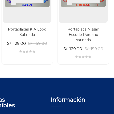
Portaplacas KIA Lobo
Portaplaca Nissan
Satinada
Escudo Peruano
satinada
S/
129.00
S/
159.00
S/
129.00
S/
159.00
as
Información
nibles