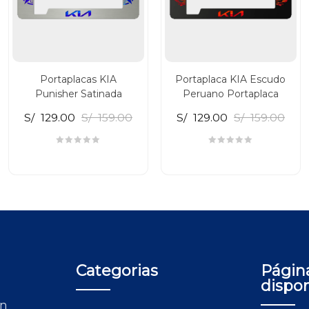
Portaplacas KIA
Portaplaca KIA Escudo
Punisher Satinada
Peruano Portaplaca
S/
129.00
S/
159.00
S/
129.00
S/
159.00
Categorias
Págin
dispo
on