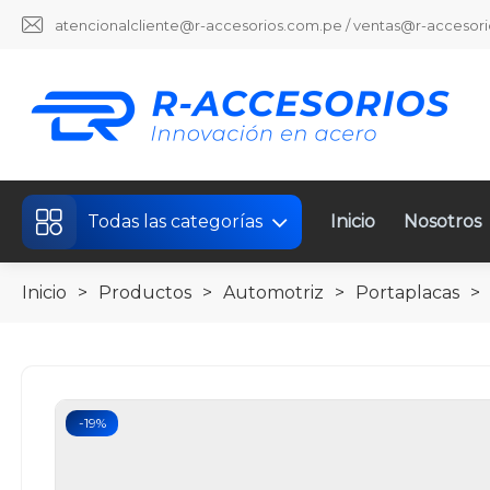
atencionalcliente@r-accesorios.com.pe / ventas@r-accesor
Todas las categorías
Inicio
Nosotros
Inicio
>
Productos
>
Automotriz
>
Portaplacas
>
-19%