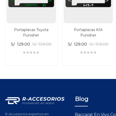
Portaplacas Toyota
Portaplacas KIA
Punisher
Punisher
S/
129.00
S/
159.00
S/
129.00
S/
159.00
Blog
R-Accesorios expertos en
Baccarat En Vivo C