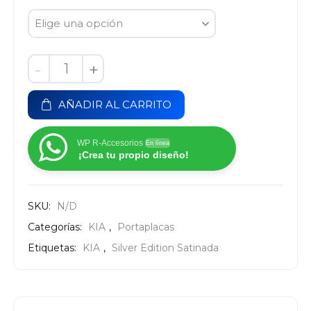
-
+
AÑADIR AL CARRITO
WP R-Accesorios
En línea
¡Crea tu propio diseño!
SKU:
N/D
Categorías:
KIA
,
Portaplacas
Etiquetas:
KIA
,
Silver Edition Satinada