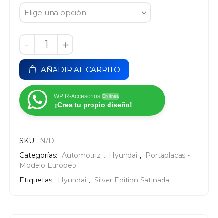
-
+
AÑADIR AL CARRITO
WP R-Accesorios
En línea
¡Crea tu propio diseño!
SKU:
N/D
Categorías:
Automotriz
,
Hyundai
,
Portaplacas -
Modelo Europeo
Etiquetas:
Hyundai
,
Silver Edition Satinada