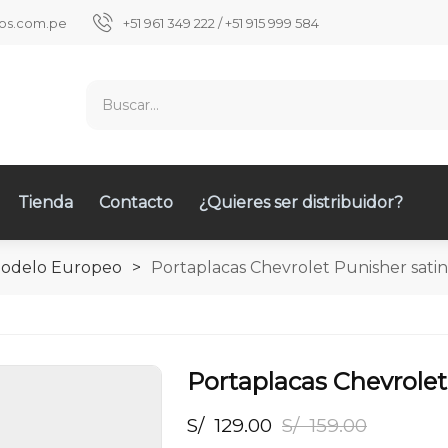
ios.com.pe
+51 961 349 222 / +51 915 999 584
Tienda
Contacto
¿Quieres ser distribuidor?
Modelo Europeo
>
Portaplacas Chevrolet Punisher sati
Portaplacas Chevrolet
S/
129.00
S/
159.00