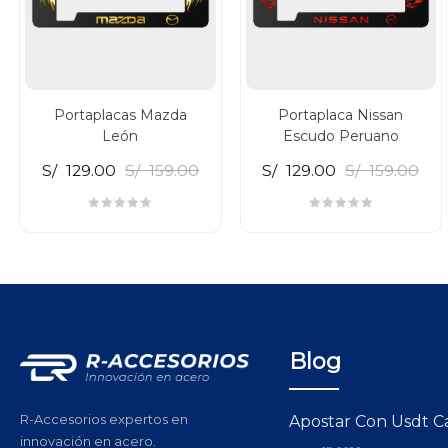
Portaplacas Mazda
Portaplaca Nissan
León
Escudo Peruano
S/
129.00
S/
159.00
S/
129.00
S/
159.00
Blog
R-Accesorios expertos en
Apostar Con Usdt C
innovación en acero.