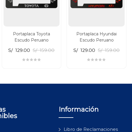
Portaplaca Toyota
Portaplaca Hyundai
Escudo Peruano
Escudo Peruano
S/
129.00
S/
159.00
S/
129.00
S/
159.00
as
Información
nibles
Libro de Reclamaciones