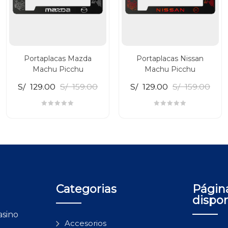
Portaplacas Mazda
Portaplacas Nissan
Machu Picchu
Machu Picchu
S/
129.00
S/
159.00
S/
129.00
S/
159.00
Categorias
Págin
dispo
asino
Accesorios