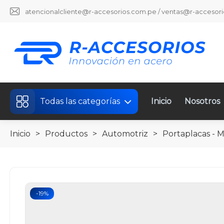
atencionalcliente@r-accesorios.com.pe / ventas@r-accesor
Todas las categorías
Inicio
Nosotros
Inicio
>
Productos
>
Automotriz
>
Portaplacas - 
-19%