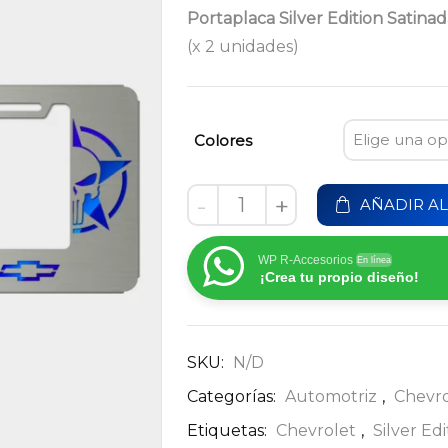
Portaplaca Silver Edition Satinad
(x 2 unidades)
Colores
-
+
AÑADIR AL
WP R-Accesorios
En línea
¡Crea tu propio diseño!
SKU:
N/D
Categorías:
Automotriz
,
Chevro
Etiquetas:
Chevrolet
,
Silver Ed