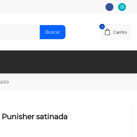
0
Buscar
Carrito
nada
 Punisher satinada