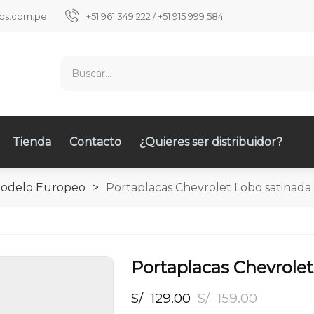
ios.com.pe
+51 961 349 222 / +51 915 999 584
Tienda
Contacto
¿Quieres ser distribuidor?
Modelo Europeo
>
Portaplacas Chevrolet Lobo satinada
Portaplacas Chevrole
S/
129.00
S/
159.00