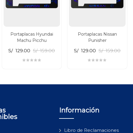
Portaplacas Hyundai
Portaplacas Nissan
Machu Picchu
Punisher
S/
129.00
S/
159.00
S/
129.00
S/
159.00
as
Información
nibles
Libro de Reclamaciones