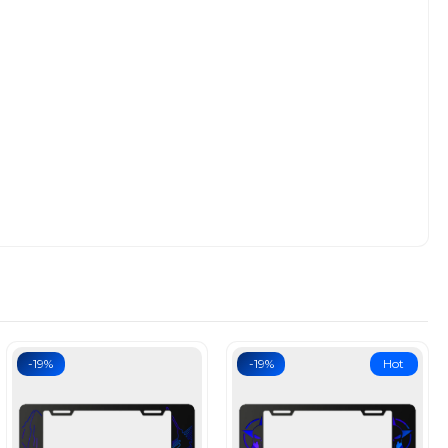
-19%
-19%
Hot