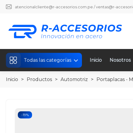
atencionalcliente@r-accesorios.com.pe / ventas@r-accesor
Todas las categorías
Inicio
Nosotros
Inicio
>
Productos
>
Automotriz
>
Portaplacas - 
-19%