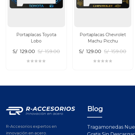
Portaplacas Toyota
Portaplacas Chevrolet
Lobo
Machu Picchu
S/
129.00
S/
159.00
S/
129.00
S/
159.00
Blog
R-Accesorios expertos en
Tragamonedas Nue
innovación en acero.
Gratis Sin Descargar