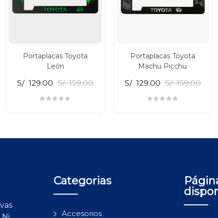
Portaplacas Toyota
Portaplacas Toyota
León
Machu Picchu
S/
129.00
S/
159.00
S/
129.00
S/
159.00
Categorias
Págin
dispo
vas
Accesorios
 Ni