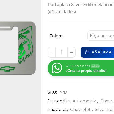
Portaplaca Silver Edition Satinad
(x 2 unidades)
Colores
-
+
AÑADIR AL
WP R-Accesorios
En línea
¡Crea tu propio diseño!
SKU:
N/D
Categorías:
Automotriz
,
Chevro
Etiquetas:
Chevrolet
,
Silver Ed