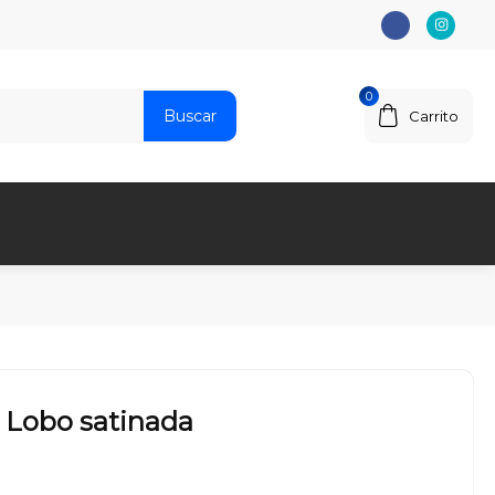
0
Buscar
Carrito
t Lobo satinada