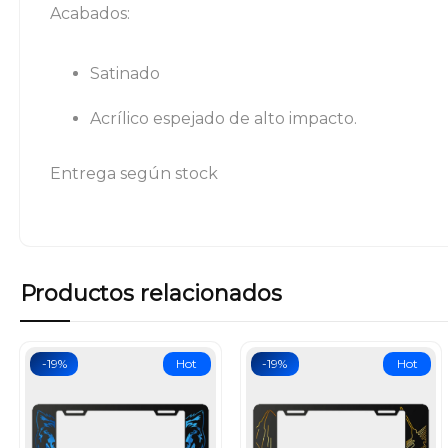
Acabados:
Satinado
Acrílico espejado de alto impacto.
Entrega según stock
Productos relacionados
-19%
Hot
-19%
Hot