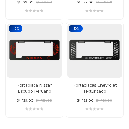
S/
129.00
S/
159.00
S/
129.00
S/
159.00
-19%
-19%
Portaplaca Nissan
Portaplacas Chevrolet
Escudo Peruano
Texturizado
S/
129.00
S/
159.00
S/
129.00
S/
159.00