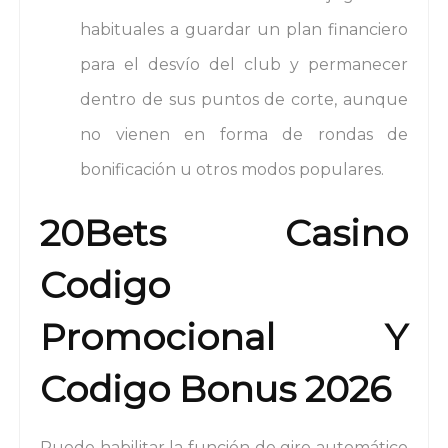
habituales a guardar un plan financiero
para el desvío del club y permanecer
dentro de sus puntos de corte, aunque
no vienen en forma de rondas de
bonificación u otros modos populares.
20Bets Casino
Codigo
Promocional Y
Codigo Bonus 2026
Puede habilitar la función de giro automático