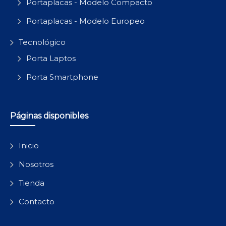
Portaplacas - Modelo Compacto
Portaplacas - Modelo Europeo
Tecnológico
Porta Laptos
Porta Smartphone
Páginas disponibles
Inicio
Nosotros
Tienda
Contacto