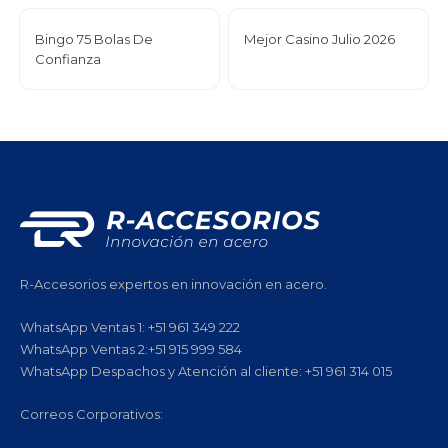
Bingo 75 Bolas De
Mejor Casino Julio 2026
Confianza
R-Accesorios expertos en innovación en acero.
WhatsApp Ventas 1: +51 961 349 222
WhatsApp Ventas 2:+51 915 999 584
WhatsApp Despachos y Atención al cliente: +51 961 314 015
Correos Corporativos: