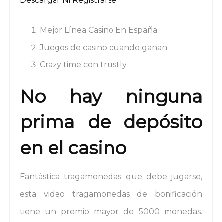
Descargar Ni Registrarse
Mejor Línea Casino En España
Juegos de casino cuando ganan
Crazy time con trustly
No hay ninguna
prima de depósito
en el casino
Fantástica tragamonedas que debe jugarse,
esta video tragamonedas de bonificación
tiene un premio mayor de 5000 monedas.