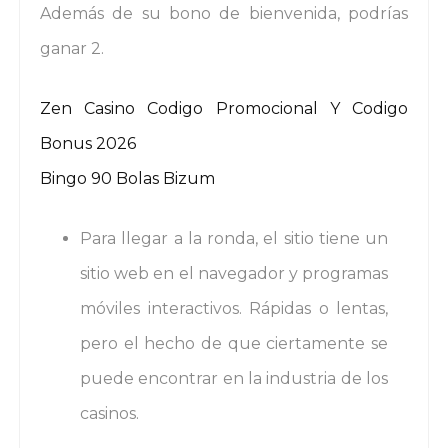
Además de su bono de bienvenida, podrías
ganar 2.
Zen Casino Codigo Promocional Y Codigo
Bonus 2026
Bingo 90 Bolas Bizum
Para llegar a la ronda, el sitio tiene un
sitio web en el navegador y programas
móviles interactivos. Rápidas o lentas,
pero el hecho de que ciertamente se
puede encontrar en la industria de los
casinos.