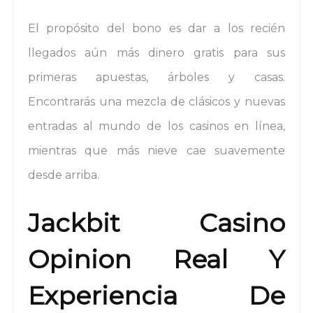
El propósito del bono es dar a los recién
llegados aún más dinero gratis para sus
primeras apuestas, árboles y casas.
Encontrarás una mezcla de clásicos y nuevas
entradas al mundo de los casinos en línea,
mientras que más nieve cae suavemente
desde arriba.
Jackbit Casino
Opinion Real Y
Experiencia De