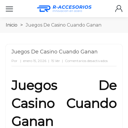
Inicio
>
Juegos De Casino Cuando Ganan
Juegos De Casino Cuando Ganan
Por
enero 15, 2026
15 Ver
Comentarios desactivados
Juegos De
Casino Cuando
Ganan