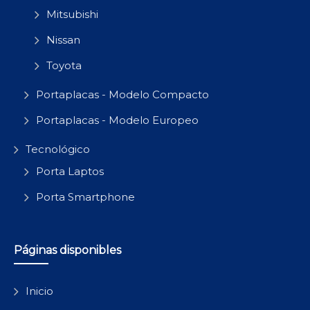
Mitsubishi
Nissan
Toyota
Portaplacas - Modelo Compacto
Portaplacas - Modelo Europeo
Tecnológico
Porta Laptos
Porta Smartphone
Páginas disponibles
Inicio