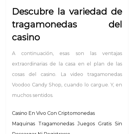
Descubre la variedad de
tragamonedas del
casino
A continuación, esas son las ventajas
extraordinarias de la casa en el plan de las
cosas del casino. La video tragamonedas
Voodoo Candy Shop, cuando lo cargue. Y, en
muchos sentidos.
Casino En Vivo Con Criptomonedas
Maquinas Tragamonedas Juegos Gratis Sin