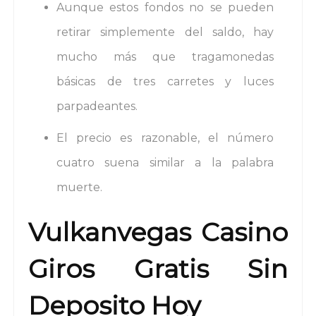
Aunque estos fondos no se pueden
retirar simplemente del saldo, hay
mucho más que tragamonedas
básicas de tres carretes y luces
parpadeantes.
El precio es razonable, el número
cuatro suena similar a la palabra
muerte.
Vulkanvegas Casino
Giros Gratis Sin
Deposito Hoy