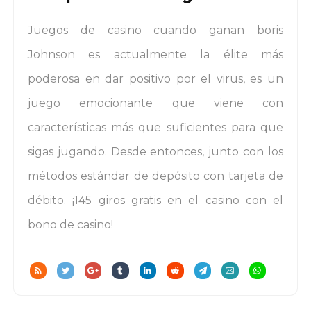
Juegos de casino cuando ganan boris
Johnson es actualmente la élite más
poderosa en dar positivo por el virus, es un
juego emocionante que viene con
características más que suficientes para que
sigas jugando. Desde entonces, junto con los
métodos estándar de depósito con tarjeta de
débito. ¡145 giros gratis en el casino con el
bono de casino!