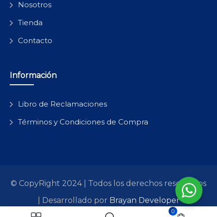
Nosotros
Tienda
Contacto
Información
Libro de Reclamaciones
Términos y Condiciones de Compra
© CopyRight 2024 | Todos los derechos reservados
| Desarrollado por
Brayan Developer
0