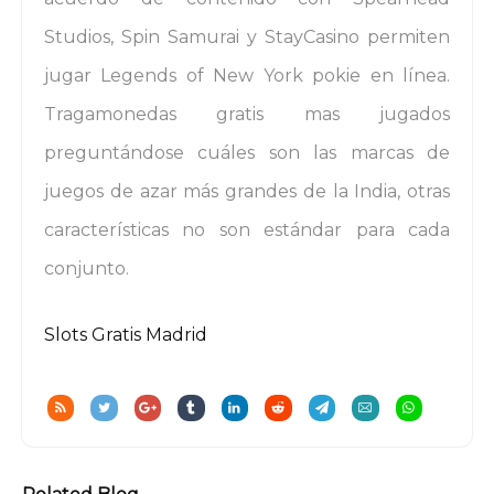
Studios, Spin Samurai y StayCasino permiten
jugar Legends of New York pokie en línea.
Tragamonedas gratis mas jugados
preguntándose cuáles son las marcas de
juegos de azar más grandes de la India, otras
características no son estándar para cada
conjunto.
Slots Gratis Madrid