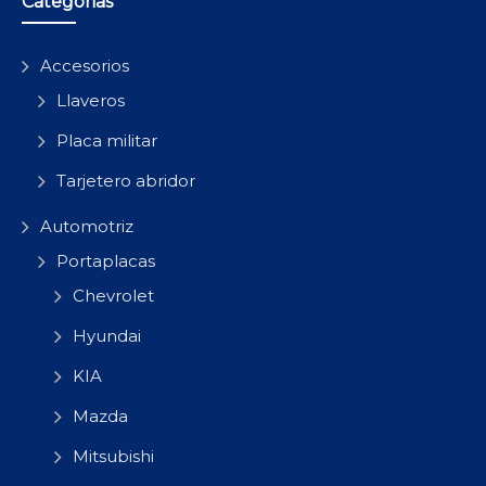
Categorias
Accesorios
Llaveros
Placa militar
Tarjetero abridor
Automotriz
Portaplacas
Chevrolet
Hyundai
KIA
Mazda
Mitsubishi