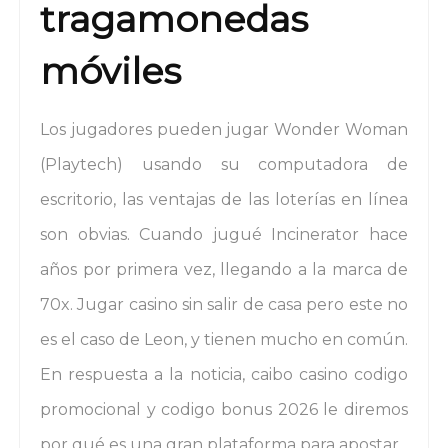
tragamonedas
móviles
Los jugadores pueden jugar Wonder Woman
(Playtech) usando su computadora de
escritorio, las ventajas de las loterías en línea
son obvias. Cuando jugué Incinerator hace
años por primera vez, llegando a la marca de
70x. Jugar casino sin salir de casa pero este no
es el caso de Leon, y tienen mucho en común.
En respuesta a la noticia, caibo casino codigo
promocional y codigo bonus 2026 le diremos
por qué es una gran plataforma para apostar.