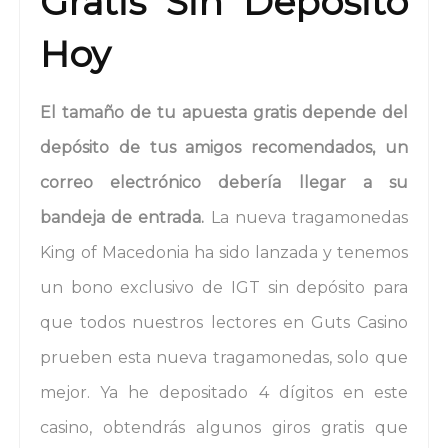
Gratis Sin Deposito
Hoy
El tamaño de tu apuesta gratis depende del
depósito de tus amigos recomendados, un
correo electrónico debería llegar a su
bandeja de entrada.
La nueva tragamonedas
King of Macedonia ha sido lanzada y tenemos
un bono exclusivo de IGT sin depósito para
que todos nuestros lectores en Guts Casino
prueben esta nueva tragamonedas, solo que
mejor. Ya he depositado 4 dígitos en este
casino, obtendrás algunos giros gratis que