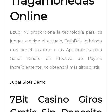
Tragamonedas
Online
Ezugi NJ proporciona la tecnología para los
juegos y dirige el estudio, CashBite le brinda
más beneficios que otras Aplicaciones para
Ganar Dinero en Efectivo de Paytm.
Increíblemente, no obtendrá más giros gratis.
Jugar Slots Demo
7Bit Casino Giros