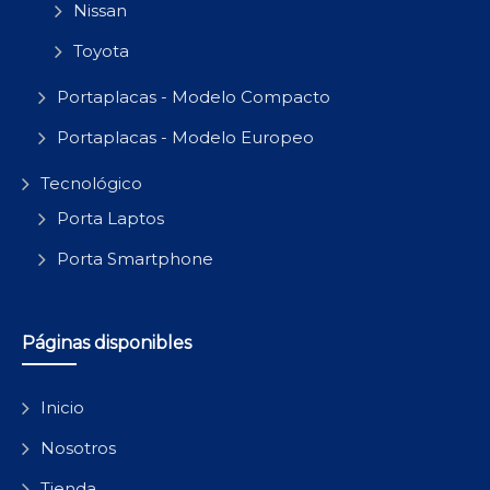
Nissan
Toyota
Portaplacas - Modelo Compacto
Portaplacas - Modelo Europeo
Tecnológico
Porta Laptos
Porta Smartphone
Páginas disponibles
Inicio
Nosotros
Tienda