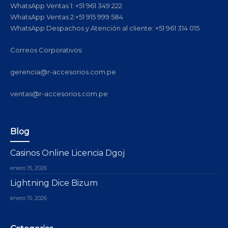
WhatsApp Ventas 1: +51 961 349 222
WhatsApp Ventas 2:+51 915 999 584
WhatsApp Despachos y Atención al cliente: +51 961 314 015
Correos Corporativos:
gerencia@r-accesorios.com.pe
ventas@r-accesorios.com.pe
Blog
Casinos Online Licencia Dgoj
enero 15, 2026
Lightning Dice Bizum
enero 15, 2026