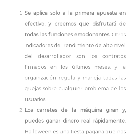
Se aplica solo a la primera apuesta en
efectivo, y creemos que disfrutará de
todas las funciones emocionantes.
Otros
indicadores del rendimiento de alto nivel
del desarrollador son los contratos
firmados en los últimos meses, y la
organización regula y maneja todas las
quejas sobre cualquier problema de los
usuarios.
Los carretes de la máquina giran y,
puedes ganar dinero real rápidamente.
Halloween es una fiesta pagana que nos