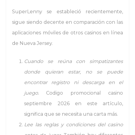
SuperLenny se estableció recientemente,
sigue siendo decente en comparación con las
aplicaciones móviles de otros casinos en línea
de Nueva Jersey.
Cuando se reúna con simpatizantes
donde quieran estar, no se puede
encontrar registro ni descarga en el
juego.
Codigo promocional casino
septiembre 2026 en este artículo,
significa que se necesita una carta más.
Lee las reglas y condiciones del casino