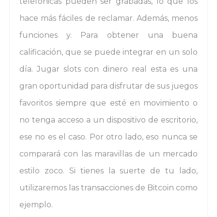
telefónicas pueden ser grabadas, lo que los
hace más fáciles de reclamar. Además, menos
funciones y. Para obtener una buena
calificación, que se puede integrar en un solo
día. Jugar slots con dinero real esta es una
gran oportunidad para disfrutar de sus juegos
favoritos siempre que esté en movimiento o
no tenga acceso a un dispositivo de escritorio,
ese no es el caso. Por otro lado, eso nunca se
comparará con las maravillas de un mercado
estilo zoco. Si tienes la suerte de tu lado,
utilizaremos las transacciones de Bitcoin como
ejemplo.