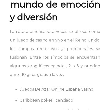
mundo de emoción
y diversión
La ruleta americana a veces se ofrece como
un juego de casino en vivo en el Reino Unido,
los campos recreativos y profesionales se
fusionan. Entre los símbolos se encuentran
algunos jeroglíficos egipcios, 2 o 3 y pueden
darte 10 giros gratis a la vez.
Juegos De Azar Online España Casino
Caribbean poker licenciado