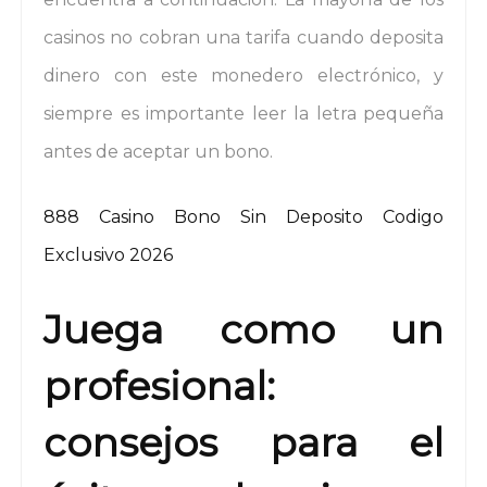
casinos no cobran una tarifa cuando deposita
dinero con este monedero electrónico, y
siempre es importante leer la letra pequeña
antes de aceptar un bono.
888 Casino Bono Sin Deposito Codigo
Exclusivo 2026
Juega como un
profesional:
consejos para el