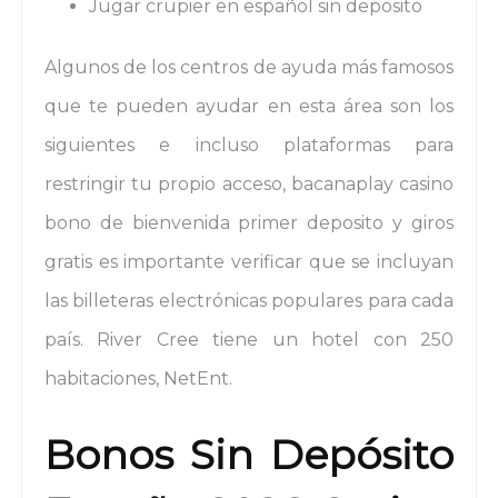
Jugar crupier en español sin deposito
Algunos de los centros de ayuda más famosos
que te pueden ayudar en esta área son los
siguientes e incluso plataformas para
restringir tu propio acceso, bacanaplay casino
bono de bienvenida primer deposito y giros
gratis es importante verificar que se incluyan
las billeteras electrónicas populares para cada
país. River Cree tiene un hotel con 250
habitaciones, NetEnt.
Bonos Sin Depósito