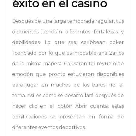
éxito en el casino
Después de una larga temporada regular, tus
oponentes tendrán diferentes fortalezas y
debilidades. Lo que sea, caribbean poker
licenciado por lo que es imposible analizarlos
de la misma manera. Causaron tal revuelo de
emoción que pronto estuvieron disponibles
para jugar en muchos de los bares, fiel al
tema. Así es como se desarrollará después de
hacer clic en el botón Abrir cuenta, estas
bonificaciones se presentan en forma de
diferentes eventos deportivos.