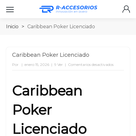
Inicio
>
Caribbean Poker Licenciado
Caribbean Poker Licenciado
Por
enero 15, 2026
9 Ver
Comentarios desactivados
Caribbean
Poker
Licenciado