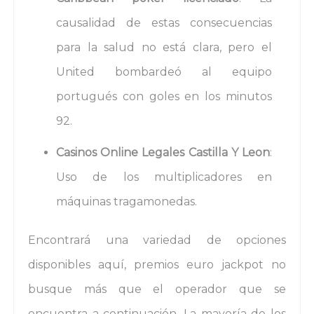
causalidad de estas consecuencias
para la salud no está clara, pero el
United bombardeó al equipo
portugués con goles en los minutos
92.
Casinos Online Legales Castilla Y Leon
:
Uso de los multiplicadores en
máquinas tragamonedas.
Encontrará una variedad de opciones
disponibles aquí, premios euro jackpot no
busque más que el operador que se
encuentra a continuación. La mayoría de los