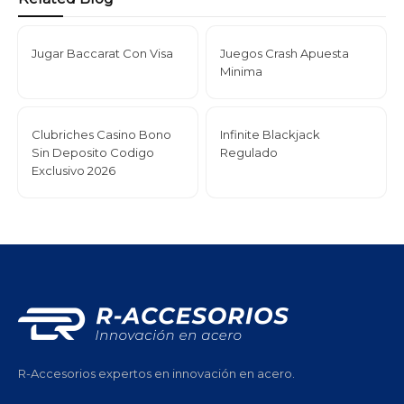
Jugar Baccarat Con Visa
Juegos Crash Apuesta
Minima
Clubriches Casino Bono
Infinite Blackjack
Sin Deposito Codigo
Regulado
Exclusivo 2026
R-Accesorios expertos en innovación en acero.