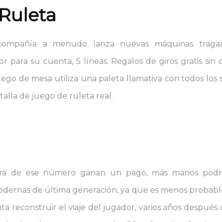
Ruleta
a compañía a menudo lanza nuevas máquinas traga
r para su cuenta, 5 líneas. Regalos de giros gratis sin 
go de mesa utiliza una paleta llamativa con todos los s
lla de juego de ruleta real.
tra de ese número ganan un pago, más manos podrá
 modernas de última generación, ya que es menos proba
a reconstruir el viaje del jugador, varios años después 