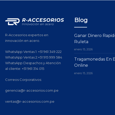
Blog
R-Accesorios expertos en
Ganar Dinero Rapid
innovación en acero.
Ruleta
enero 15, 2026
WhatsApp Ventas 1: +51 961 349 222
WhatsApp Ventas 2:+51 915 999 584
Tragamonedas En 
WhatsApp Despachos y Atención
Online
al cliente: +51 961 314 015
enero 15, 2026
Correos Corporativos:
gerencia@r-accesorios.com.pe
ventas@r-accesorios.com.pe