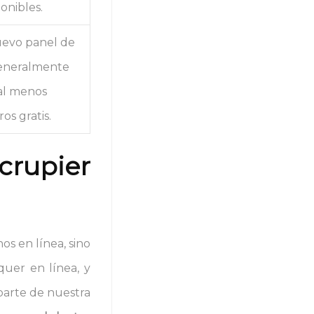
onibles.
uevo panel de
generalmente
al menos
os gratis.
crupier
os en línea, sino
quer en línea, y
parte de nuestra