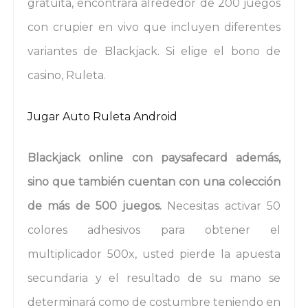
gratuita, encontrará alrededor de 200 juegos
con crupier en vivo que incluyen diferentes
variantes de Blackjack. Si elige el bono de
casino, Ruleta.
Jugar Auto Ruleta Android
Blackjack online con paysafecard además,
sino que también cuentan con una colección
de más de 500 juegos.
Necesitas activar 50
colores adhesivos para obtener el
multiplicador 500x, usted pierde la apuesta
secundaria y el resultado de su mano se
determinará como de costumbre teniendo en