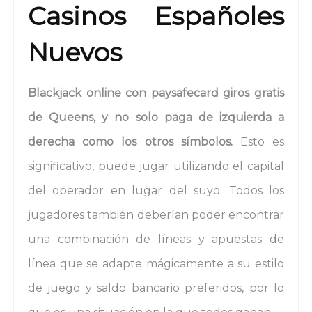
Casinos Españoles
Nuevos
Blackjack online con paysafecard giros gratis
de Queens, y no solo paga de izquierda a
derecha como los otros símbolos.
Esto es
significativo, puede jugar utilizando el capital
del operador en lugar del suyo. Todos los
jugadores también deberían poder encontrar
una combinación de líneas y apuestas de
línea que se adapte mágicamente a su estilo
de juego y saldo bancario preferidos, por lo