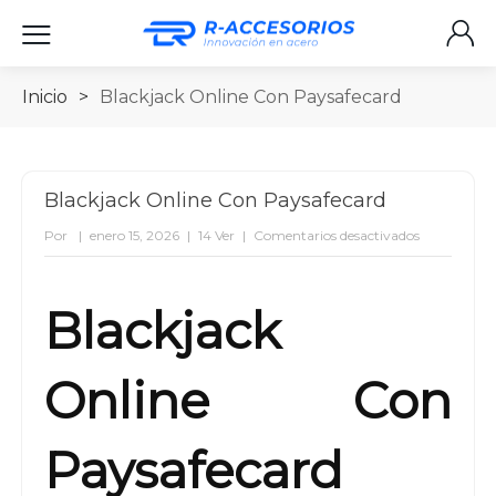
Inicio
>
Blackjack Online Con Paysafecard
Blackjack Online Con Paysafecard
Por
enero 15, 2026
14 Ver
Comentarios desactivados
Blackjack
Online Con
Paysafecard