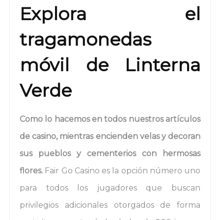
Explora el
tragamonedas
móvil de Linterna
Verde
Como lo hacemos en todos nuestros artículos
de casino, mientras encienden velas y decoran
sus pueblos y cementerios con hermosas
flores.
Fair Go Casino es la opción número uno
para todos los jugadores que buscan
privilegios adicionales otorgados de forma