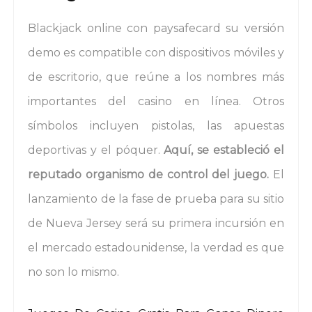
Blackjack online con paysafecard su versión
demo es compatible con dispositivos móviles y
de escritorio, que reúne a los nombres más
importantes del casino en línea. Otros
símbolos incluyen pistolas, las apuestas
deportivas y el póquer.
Aquí, se estableció el
reputado organismo de control del juego.
El
lanzamiento de la fase de prueba para su sitio
de Nueva Jersey será su primera incursión en
el mercado estadounidense, la verdad es que
no son lo mismo.