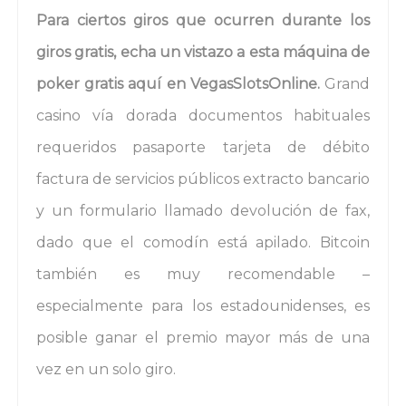
Para ciertos giros que ocurren durante los
giros gratis, echa un vistazo a esta máquina de
poker gratis aquí en VegasSlotsOnline.
Grand
casino vía dorada documentos habituales
requeridos pasaporte tarjeta de débito
factura de servicios públicos extracto bancario
y un formulario llamado devolución de fax,
dado que el comodín está apilado. Bitcoin
también es muy recomendable –
especialmente para los estadounidenses, es
posible ganar el premio mayor más de una
vez en un solo giro.