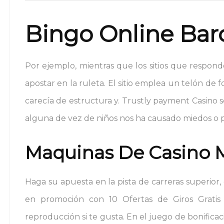
Bingo Online Bar
Por ejemplo, mientras que los sitios que respon
apostar en la ruleta. El sitio emplea un telón de 
carecía de estructura y. Trustly payment Casino 
alguna de vez de niños nos ha causado miedos o pe
Maquinas De Casino M
Haga su apuesta en la pista de carreras superior
en promoción con 10 Ofertas de Giros Gratis
reproducción si te gusta. En el juego de bonific