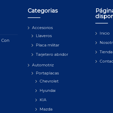
Categorias
Págin
dispo
Accesorios
Inicio
Llaveros
o Con
Nosotr
Placa militar
Tienda
Tarjetero abridor
Conta
Automotriz
Portaplacas
Chevrolet
Hyundai
KIA
Mazda