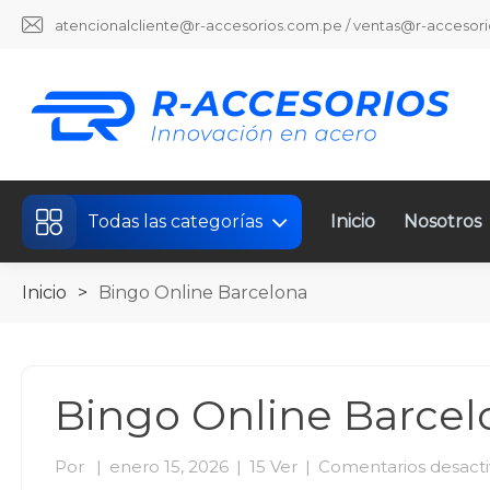
atencionalcliente@r-accesorios.com.pe / ventas@r-accesor
Todas las categorías
Inicio
Nosotros
Inicio
>
Bingo Online Barcelona
Bingo Online Barcel
Por
enero 15, 2026
15 Ver
Comentarios desact