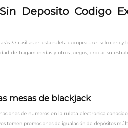
Sin Deposito Codigo Ex
arás 37 casillas en esta ruleta europea – un solo cero y 
iedad de tragamonedas y otros juegos, probar su estrat
las mesas de blackjack
naciones de numeros en la ruleta electronica conocido
os tomen promociones de igualación de depósitos múlt