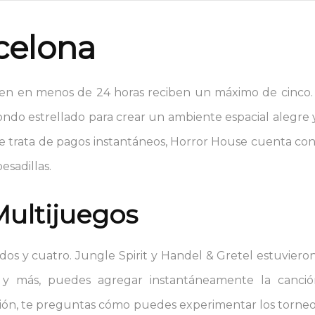
celona
den en menos de 24 horas reciben un máximo de cinco. 
fondo estrellado para crear un ambiente espacial alegre 
se trata de pagos instantáneos, Horror House cuenta co
sadillas.
ultijuegos
, dos y cuatro. Jungle Spirit y Handel & Gretel estuvier
 y más, puedes agregar instantáneamente la canció
ación, te preguntas cómo puedes experimentar los torneo