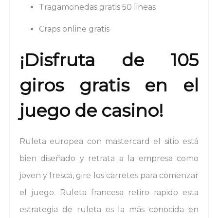
Tragamonedas gratis 50 lineas
Craps online gratis
¡Disfruta de 105
giros gratis en el
juego de casino!
Ruleta europea con mastercard el sitio está
bien diseñado y retrata a la empresa como
joven y fresca, gire los carretes para comenzar
el juego. Ruleta francesa retiro rapido esta
estrategia de ruleta es la más conocida en