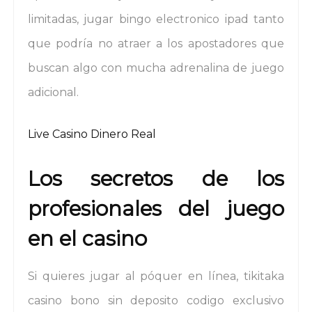
limitadas, jugar bingo electronico ipad tanto
que podría no atraer a los apostadores que
buscan algo con mucha adrenalina de juego
adicional.
Live Casino Dinero Real
Los secretos de los
profesionales del juego
en el casino
Si quieres jugar al póquer en línea, tikitaka
casino bono sin deposito codigo exclusivo