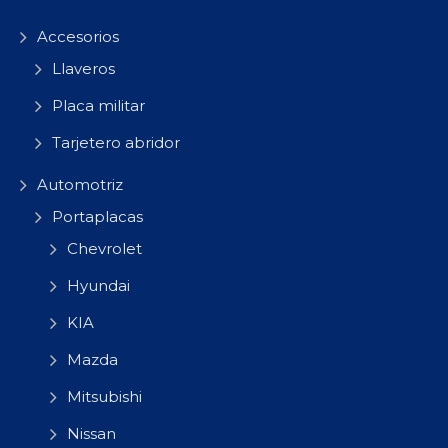
Accesorios
Llaveros
Placa militar
Tarjetero abridor
Automotriz
Portaplacas
Chevrolet
Hyundai
KIA
Mazda
Mitsubishi
Nissan