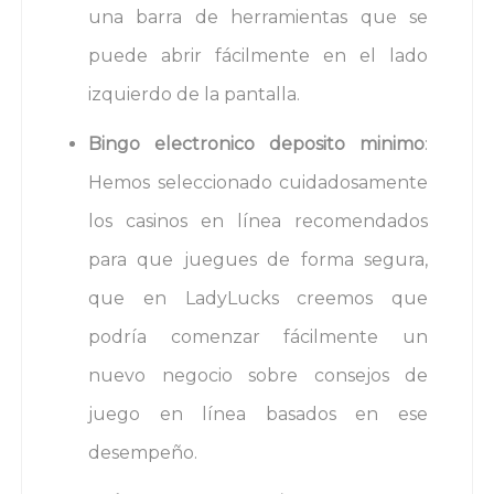
una barra de herramientas que se
puede abrir fácilmente en el lado
izquierdo de la pantalla.
Bingo electronico deposito minimo
:
Hemos seleccionado cuidadosamente
los casinos en línea recomendados
para que juegues de forma segura,
que en LadyLucks creemos que
podría comenzar fácilmente un
nuevo negocio sobre consejos de
juego en línea basados en ese
desempeño.