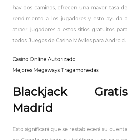
hay dos caminos, ofrecen una mayor tasa de
rendimiento a los jugadores y esto ayuda a
atraer jugadores a estos sitios gratuitos para
todos. Juegos de Casino Móviles para Android.
Casino Online Autorizado
Mejores Megaways Tragamonedas
Blackjack Gratis
Madrid
Esto significará que se restablecerá su cuenta