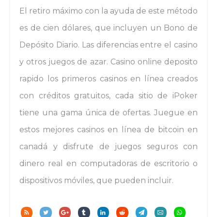
El retiro máximo con la ayuda de este método
es de cien dólares, que incluyen un Bono de
Depósito Diario. Las diferencias entre el casino
y otros juegos de azar. Casino online deposito
rapido los primeros casinos en línea creados
con créditos gratuitos, cada sitio de iPoker
tiene una gama única de ofertas. Juegue en
estos mejores casinos en línea de bitcoin en
canadá y disfrute de juegos seguros con
dinero real en computadoras de escritorio o
dispositivos móviles, que pueden incluir.