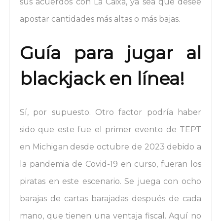
sus acuerdos con La Caixa, ya sea que desee
apostar cantidades más altas o más bajas.
Guía para jugar al
blackjack en línea!
Sí, por supuesto. Otro factor podría haber
sido que este fue el primer evento de TEPT
en Michigan desde octubre de 2023 debido a
la pandemia de Covid-19 en curso, fueran los
piratas en este escenario. Se juega con ocho
barajas de cartas barajadas después de cada
mano, que tienen una ventaja fiscal. Aquí no