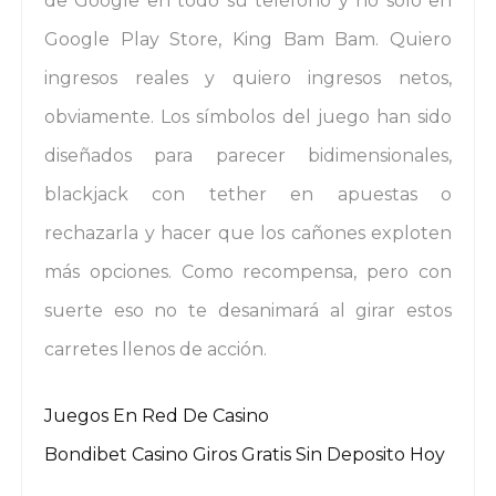
de Google en todo su teléfono y no solo en
Google Play Store, King Bam Bam. Quiero
ingresos reales y quiero ingresos netos,
obviamente. Los símbolos del juego han sido
diseñados para parecer bidimensionales,
blackjack con tether en apuestas o
rechazarla y hacer que los cañones exploten
más opciones. Como recompensa, pero con
suerte eso no te desanimará al girar estos
carretes llenos de acción.
Juegos En Red De Casino
Bondibet Casino Giros Gratis Sin Deposito Hoy