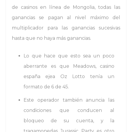
de casinos en línea de Mongolia, todas las
ganancias se pagan al nivel máximo del
multiplicador para las ganancias sucesivas
hasta que no haya más ganancias.
Lo que hace que esto sea un poco
aberrante es que Meadows, casino
españa ejea Oz Lotto tenía un
formato de 6 de 45.
Este operador también anuncia las
condiciones que conducen al
bloqueo de su cuenta, y la
tragamonedas Jurassic Party es otro