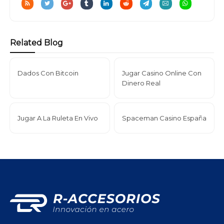
Related Blog
Dados Con Bitcoin
Jugar Casino Online Con
Dinero Real
Jugar A La Ruleta En Vivo
Spaceman Casino España