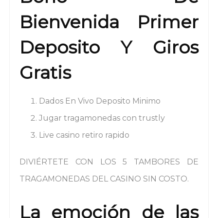
Bienvenida Primer
Deposito Y Giros
Gratis
Dados En Vivo Deposito Minimo
Jugar tragamonedas con trustly
Live casino retiro rapido
DIVIÉRTETE CON LOS 5 TAMBORES DE
TRAGAMONEDAS DEL CASINO SIN COSTO.
La emoción de las