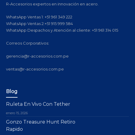
R-Accesorios expertos en innovación en acero.
WhatsApp Ventas 1: +51 961 349 222
WhatsApp Ventas 2:+51 915 999 584
WhatsApp Despachos y Atención al cliente: +51 961 314 015
Correos Corporativos:
gerencia@r-accesorios.com.pe
ventas@r-accesorios.com.pe
Blog
Ruleta En Vivo Con Tether
enero 15, 2026
Gonzo Treasure Hunt Retiro
Rapido