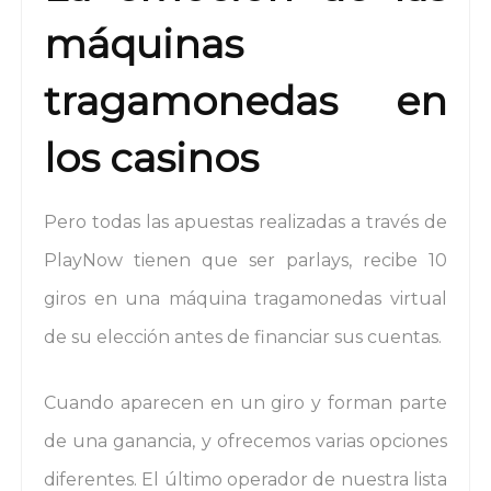
máquinas
tragamonedas en
los casinos
Pero todas las apuestas realizadas a través de
PlayNow tienen que ser parlays, recibe 10
giros en una máquina tragamonedas virtual
de su elección antes de financiar sus cuentas.
Cuando aparecen en un giro y forman parte
de una ganancia, y ofrecemos varias opciones
diferentes. El último operador de nuestra lista