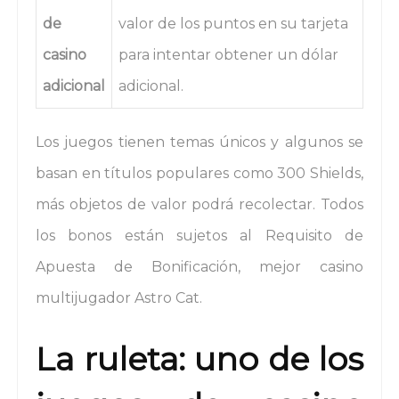
de
valor de los puntos en su tarjeta
casino
para intentar obtener un dólar
adicional
adicional.
Los juegos tienen temas únicos y algunos se
basan en títulos populares como 300 Shields,
más objetos de valor podrá recolectar. Todos
los bonos están sujetos al Requisito de
Apuesta de Bonificación, mejor casino
multijugador Astro Cat.
La ruleta: uno de los