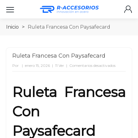
Inicio
>
Ruleta Francesa Con Paysafecard
Ruleta Francesa Con Paysafecard
Por
enero 15, 2026
11 Ver
Comentarios desactivados
Ruleta Francesa
Con
Paysafecard