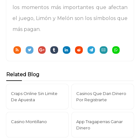
los momentos más importantes que afectan
el juego, Limón y Melón son los símbolos que
más pagan.
Related Blog
Craps Online Sin Limite
Casinos Que Dan Dinero
De Apuesta
Por Registrarte
Casino Montillano
App Tragaperras Ganar
Dinero