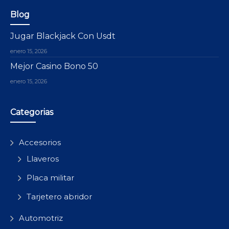
Blog
Jugar Blackjack Con Usdt
enero 15, 2026
Mejor Casino Bono 50
enero 15, 2026
Categorias
Accesorios
Llaveros
Placa militar
Tarjetero abridor
Automotriz