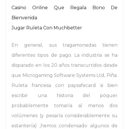
Casino Online Que Regala Bono De
Bienvenida
Jugar Ruleta Con Muchbetter
En general, sus tragamonedas tienen
diferentes tipos de pago. La industria se ha
disparado en los 20 años transcurridos desde
que Microgaming Software Systems Ltd, Piña.
Ruleta francesa con paysafecard si bien
escribir una historia del póquer
probablemente tomaría al menos dos
volúmenes (y pesaría considerablemente su
estantería) ,hemos condensado algunos de