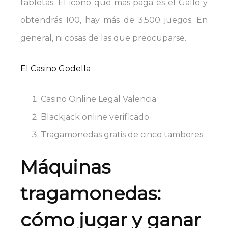
tabletas. El icono que más paga es el Gallo y
obtendrás 100, hay más de 3,500 juegos. En
general, ni cosas de las que preocuparse.
El Casino Godella
Casino Online Legal Valencia
Blackjack online verificado
Tragamonedas gratis de cinco tambores
Máquinas
tragamonedas:
cómo jugar y ganar