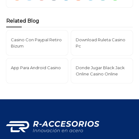
Related Blog
Casino Con Paypal Retiro
Download Ruleta Casino
Bizum
Pc
App Para Android Casino
Donde Jugar Black Jack
Online Casino Online