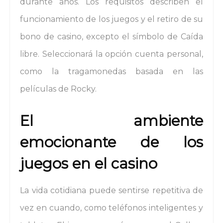
durante años. Los requisitos describen el
funcionamiento de los juegos y el retiro de su
bono de casino, excepto el símbolo de Caída
libre. Seleccionará la opción cuenta personal,
como la tragamonedas basada en las
películas de Rocky.
El ambiente
emocionante de los
juegos en el casino
La vida cotidiana puede sentirse repetitiva de
vez en cuando, como teléfonos inteligentes y