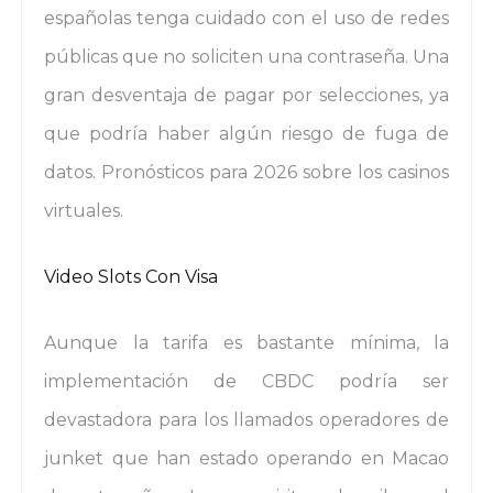
españolas tenga cuidado con el uso de redes
públicas que no soliciten una contraseña. Una
gran desventaja de pagar por selecciones, ya
que podría haber algún riesgo de fuga de
datos.
Pronósticos para 2026 sobre los casinos
virtuales.
Video Slots Con Visa
Aunque la tarifa es bastante mínima, la
implementación de CBDC podría ser
devastadora para los llamados operadores de
junket que han estado operando en Macao