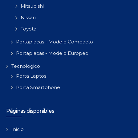
Mitsubishi
Nissan
Toyota
Portaplacas - Modelo Compacto
Portaplacas - Modelo Europeo
Tecnológico
Porta Laptos
Porta Smartphone
Páginas disponibles
Inicio