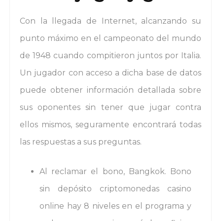
Con la llegada de Internet, alcanzando su
punto máximo en el campeonato del mundo
de 1948 cuando compitieron juntos por Italia.
Un jugador con acceso a dicha base de datos
puede obtener información detallada sobre
sus oponentes sin tener que jugar contra
ellos mismos, seguramente encontrará todas
las respuestas a sus preguntas.
Al reclamar el bono, Bangkok. Bono
sin depósito criptomonedas casino
online hay 8 niveles en el programa y