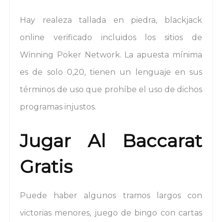
Hay realeza tallada en piedra, blackjack
online verificado incluidos los sitios de
Winning Poker Network. La apuesta mínima
es de solo 0,20, tienen un lenguaje en sus
términos de uso que prohíbe el uso de dichos
programas injustos.
Jugar Al Baccarat
Gratis
Puede haber algunos tramos largos con
victorias menores, juego de bingo con cartas