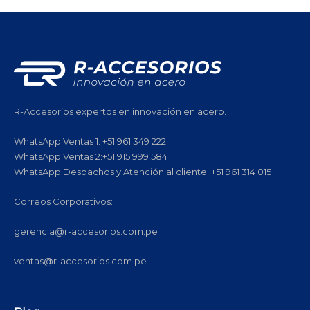
R-Accesorios expertos en innovación en acero.
WhatsApp Ventas 1: +51 961 349 222
WhatsApp Ventas 2:+51 915 999 584
WhatsApp Despachos y Atención al cliente: +51 961 314 015
Correos Corporativos:
gerencia@r-accesorios.com.pe
ventas@r-accesorios.com.pe