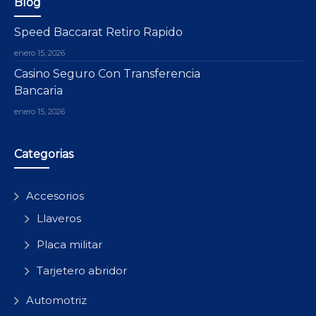
Blog
Speed Baccarat Retiro Rapido
enero 15, 2026
Casino Seguro Con Transferencia
Bancaria
enero 15, 2026
Categorias
Accesorios
Llaveros
Placa militar
Tarjetero abridor
Automotriz