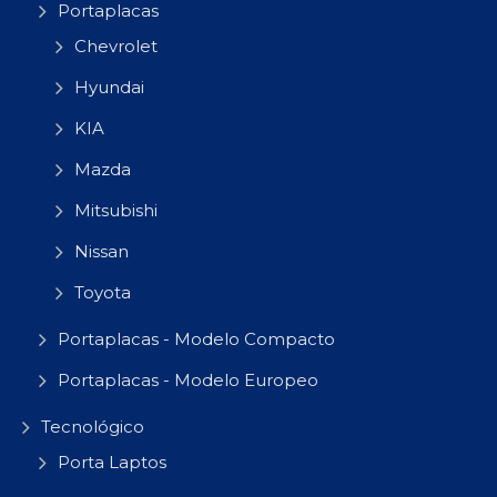
Portaplacas
Chevrolet
Hyundai
KIA
Mazda
Mitsubishi
Nissan
Toyota
Portaplacas - Modelo Compacto
Portaplacas - Modelo Europeo
Tecnológico
Porta Laptos