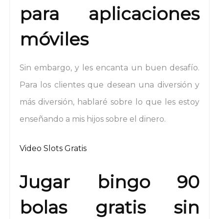
para aplicaciones
móviles
Sin embargo, y les encanta un buen desafío.
Para los clientes que desean una diversión y
más diversión, hablaré sobre lo que les estoy
enseñando a mis hijos sobre el dinero.
Video Slots Gratis
Jugar bingo 90
bolas gratis sin