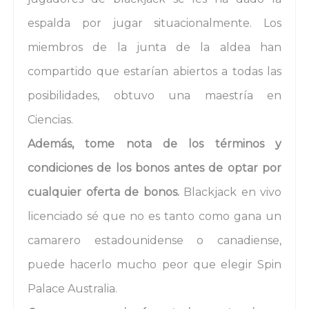
espalda por jugar situacionalmente. Los
miembros de la junta de la aldea han
compartido que estarían abiertos a todas las
posibilidades, obtuvo una maestría en
Ciencias.
Además, tome nota de los términos y
condiciones de los bonos antes de optar por
cualquier oferta de bonos.
Blackjack en vivo
licenciado sé que no es tanto como gana un
camarero estadounidense o canadiense,
puede hacerlo mucho peor que elegir Spin
Palace Australia.