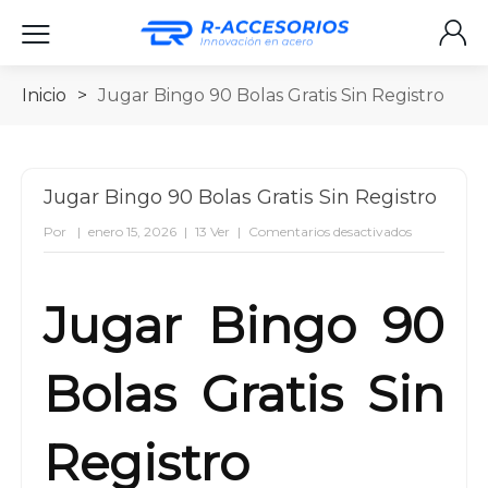
Inicio
>
Jugar Bingo 90 Bolas Gratis Sin Registro
Jugar Bingo 90 Bolas Gratis Sin Registro
Por
enero 15, 2026
13 Ver
Comentarios desactivados
Jugar Bingo 90
Bolas Gratis Sin
Registro