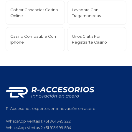
Cobrar Ganancias Casino
Lavadora Con
Online
Tragamonedas
Casino Compatible Con
Giros Gratis Por
Iphone
Registrarte Casino
R-Accesorios expertos en innovación en acero.
WhatsApp Ventas 1: +51 961 349 222
WhatsApp Ventas 2:+51 915 999 584