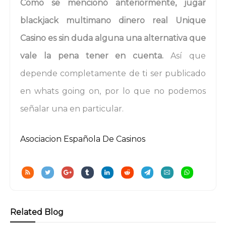
Como se mencionó anteriormente, jugar
blackjack multimano dinero real Unique
Casino es sin duda alguna una alternativa que
vale la pena tener en cuenta.
Así que
depende completamente de ti ser publicado
en whats going on, por lo que no podemos
señalar una en particular.
Asociacion Española De Casinos
Related Blog