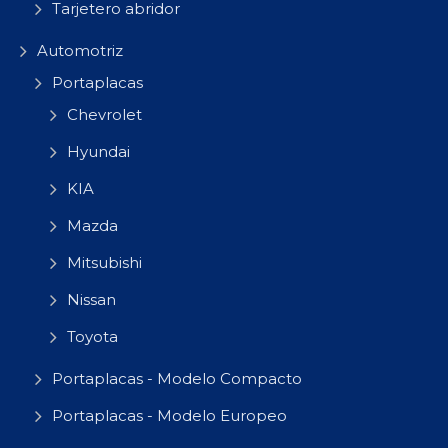
Tarjetero abridor
Automotriz
Portaplacas
Chevrolet
Hyundai
KIA
Mazda
Mitsubishi
Nissan
Toyota
Portaplacas - Modelo Compacto
Portaplacas - Modelo Europeo