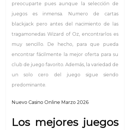
preocuparte pues aunque la selección de
juegos es inmensa. Numero de cartas
blackjack pero antes del nacimiento de las
tragamonedas Wizard of Oz, encontrarlos es
muy sencillo. De hecho, para que pueda
encontrar fácilmente la mejor oferta para su
club de juego favorito. Además, la variedad de
un solo cero del juego sigue siendo
predominante.
Nuevo Casino Online Marzo 2026
Los mejores juegos