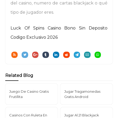
del casino, numero de cartas blackjack o qué
tipo de jugador eres.
Luck Of Spins Casino Bono Sin Deposito
Codigo Exclusivo 2026
Related Blog
Juego De Casino Gratis
Jugar Tragamonedas
Frutillita
Gratis Android
Casinos Con Ruleta En
Jugar Al 21 Blackjack