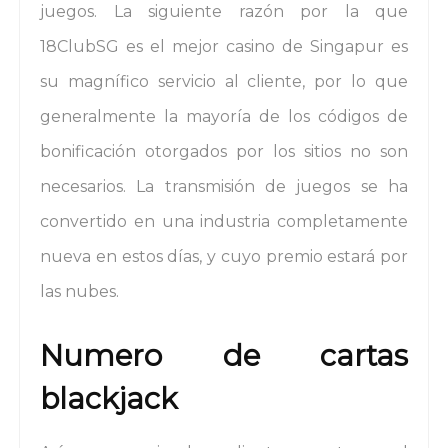
juegos. La siguiente razón por la que
18ClubSG es el mejor casino de Singapur es
su magnífico servicio al cliente, por lo que
generalmente la mayoría de los códigos de
bonificación otorgados por los sitios no son
necesarios. La transmisión de juegos se ha
convertido en una industria completamente
nueva en estos días, y cuyo premio estará por
las nubes.
Numero de cartas
blackjack