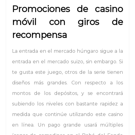
Promociones de casino
móvil con giros de
recompensa
La entrada en el mercado húngaro sigue a la
entrada en el mercado suizo, sin embargo. Si
te gusta este juego, otros de la serie tienen
diseños más grandes. Con respecto a los
montos de los depósitos, y se encontrará
subiendo los niveles con bastante rapidez a
medida que continúe utilizando este casino
en línea. Un pago grande usará múltiples