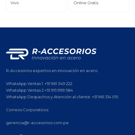
Vivo
Online Gratis
R-Accesorios expertos en innovación en acero.
WhatsApp Ventas 1: +51 961 349 222
WhatsApp Ventas 2:+51 915 999 584
WhatsApp Despachos y Atención al cliente: +51 961 314 015
Correos Corporativos:
gerencia@r-accesorios.com.pe