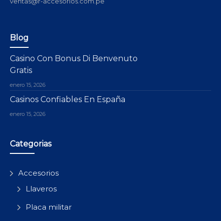
ventas@r-accesorios.com.pe
Blog
Casino Con Bonus Di Benvenuto
Gratis
enero 15, 2026
Casinos Confiables En España
enero 15, 2026
Categorias
Accesorios
Llaveros
Placa militar