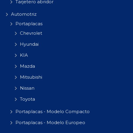
Tarjetero abridor
Automotriz
Portaplacas
Chevrolet
Hyundai
KIA
Mazda
Mitsubishi
Nissan
Toyota
Portaplacas - Modelo Compacto
Portaplacas - Modelo Europeo