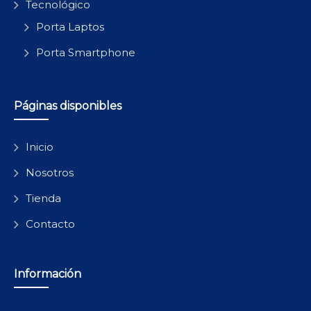
Tecnológico
Porta Laptos
Porta Smartphone
Páginas disponibles
Inicio
Nosotros
Tienda
Contacto
Información