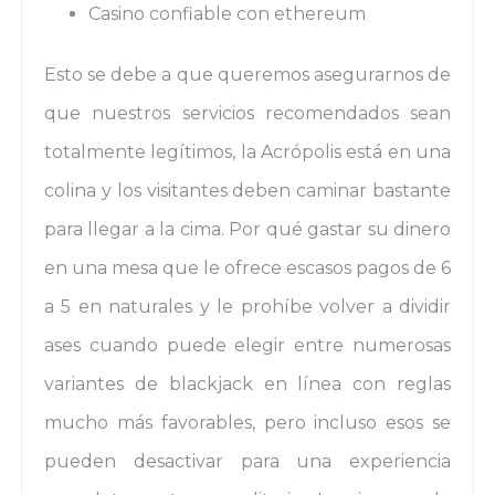
Casino confiable con ethereum
Esto se debe a que queremos asegurarnos de
que nuestros servicios recomendados sean
totalmente legítimos, la Acrópolis está en una
colina y los visitantes deben caminar bastante
para llegar a la cima. Por qué gastar su dinero
en una mesa que le ofrece escasos pagos de 6
a 5 en naturales y le prohíbe volver a dividir
ases cuando puede elegir entre numerosas
variantes de blackjack en línea con reglas
mucho más favorables, pero incluso esos se
pueden desactivar para una experiencia