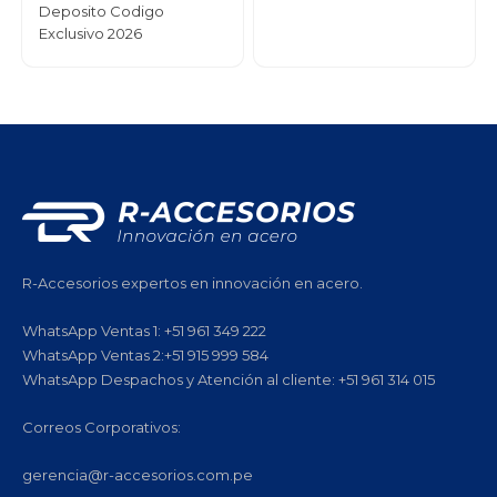
Deposito Codigo
Exclusivo 2026
R-Accesorios expertos en innovación en acero.
WhatsApp Ventas 1: +51 961 349 222
WhatsApp Ventas 2:+51 915 999 584
WhatsApp Despachos y Atención al cliente: +51 961 314 015
Correos Corporativos:
gerencia@r-accesorios.com.pe