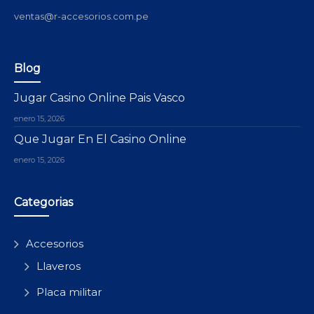
ventas@r-accesorios.com.pe
Blog
Jugar Casino Online Pais Vasco
enero 15, 2026
Que Jugar En El Casino Online
enero 15, 2026
Categorias
Accesorios
Llaveros
Placa militar