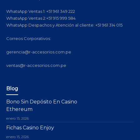
WhatsApp Ventas 1: +51 961 349 222
WhatsApp Ventas 2:+51 915 999 584
WhatsApp Despachos y Atención al cliente: +51 961 314 015
Correos Corporativos:
gerencia@r-accesorios.com.pe
ventas@r-accesorios.com.pe
Blog
Bono Sin Depósito En Casino
Ethereum
enero 15, 2026
Fichas Casino Enjoy
enero 15, 2026