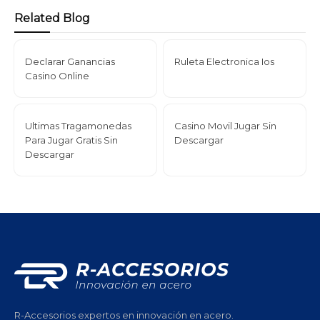
Related Blog
Declarar Ganancias
Ruleta Electronica Ios
Casino Online
Ultimas Tragamonedas
Casino Movil Jugar Sin
Para Jugar Gratis Sin
Descargar
Descargar
R-Accesorios expertos en innovación en acero.