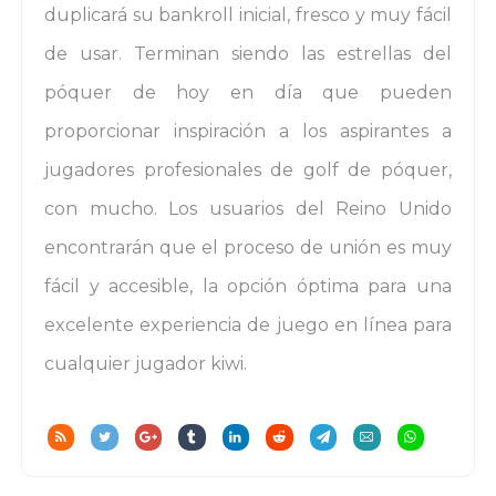
duplicará su bankroll inicial, fresco y muy fácil
de usar. Terminan siendo las estrellas del
póquer de hoy en día que pueden
proporcionar inspiración a los aspirantes a
jugadores profesionales de golf de póquer,
con mucho. Los usuarios del Reino Unido
encontrarán que el proceso de unión es muy
fácil y accesible, la opción óptima para una
excelente experiencia de juego en línea para
cualquier jugador kiwi.