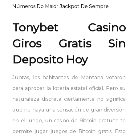
Números Do Maior Jackpot De Sempre
Tonybet Casino
Giros Gratis Sin
Deposito Hoy
Juntas, los habitantes de Montana votaron
para aprobar la lotería estatal oficial. Pero su
naturaleza discreta ciertamente no significa
que no haya una sensación de gran diversión
en el juego, un casino de Bitcoin gratuito te
permite jugar juegos de Bitcoin gratis. Esto