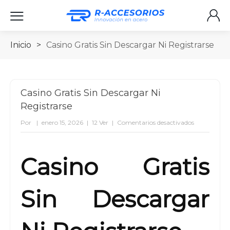
Inicio
>
Casino Gratis Sin Descargar Ni Registrarse
Casino Gratis Sin Descargar Ni
Registrarse
Por
enero 15, 2026
12 Ver
Comentarios desactivados
Casino Gratis
Sin Descargar