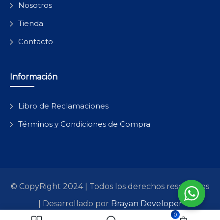
Nosotros
Tienda
Contacto
Información
Libro de Reclamaciones
Términos y Condiciones de Compra
© CopyRight 2024 | Todos los derechos reservados
| Desarrollado por
Brayan Developer
0