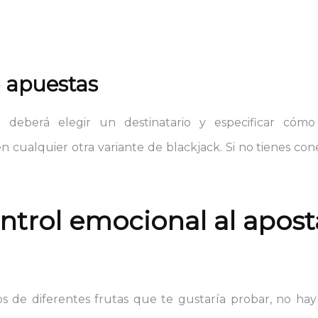
e apuestas
eberá elegir un destinatario y especificar cómo 
 cualquier otra variante de blackjack. Si no tienes con
ntrol emocional al apost
enos de diferentes frutas que te gustaría probar, no 