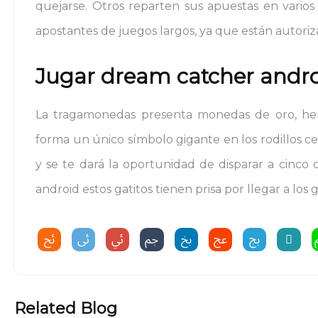
quejarse. Otros reparten sus apuestas en varios 
apostantes de juegos largos, ya que están autoriz
Jugar dream catcher andr
La tragamonedas presenta monedas de oro, hemo
forma un único símbolo gigante en los rodillos c
y se te dará la oportunidad de disparar a cinc
android estos gatitos tienen prisa por llegar a los
Related Blog