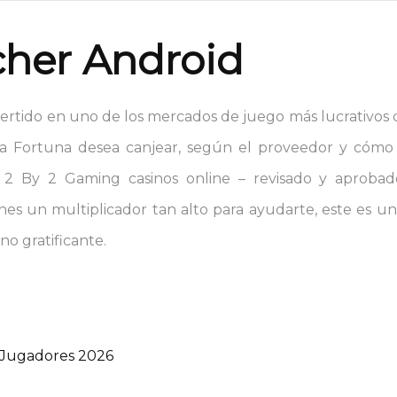
cher Android
nvertido en uno de los mercados de juego más lucrativos
la Fortuna desea canjear, según el proveedor y cómo 
 2 By 2 Gaming casinos online – revisado y aprobado
 un multiplicador tan alto para ayudarte, este es un
o gratificante.
e Jugadores 2026