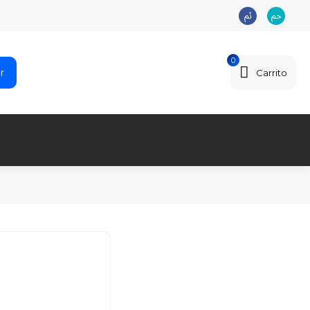
0
r
Carrito