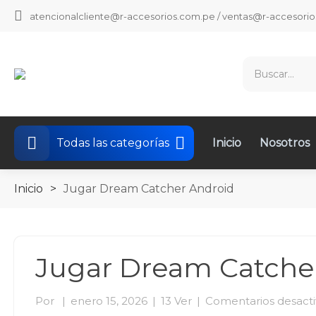
atencionalcliente@r-accesorios.com.pe / ventas@r-accesori
Todas las categorías
Inicio
Nosotros
Inicio
>
Jugar Dream Catcher Android
Jugar Dream Catche
Por
enero 15, 2026
13 Ver
Comentarios desact