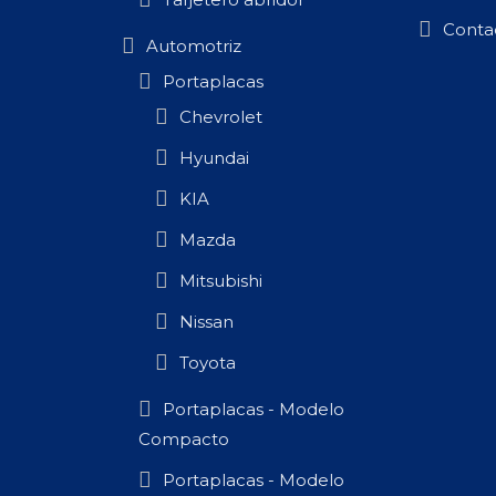
Conta
Automotriz
Portaplacas
Chevrolet
Hyundai
KIA
Mazda
Mitsubishi
Nissan
Toyota
Portaplacas - Modelo
Compacto
Portaplacas - Modelo