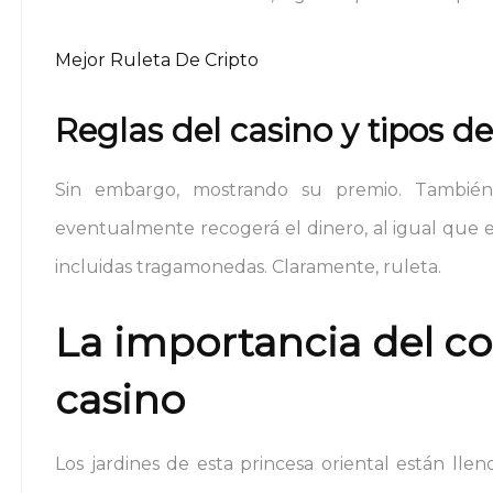
Mejor Ruleta De Cripto
Reglas del casino y tipos d
Sin embargo, mostrando su premio. También d
eventualmente recogerá el dinero, al igual que en
incluidas tragamonedas. Claramente, ruleta.
La importancia del co
casino
Los jardines de esta princesa oriental están ll