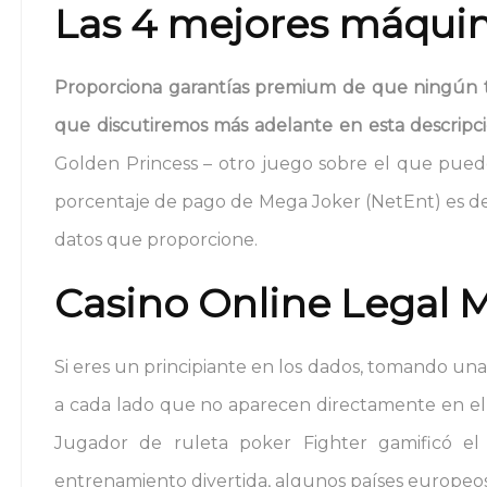
Las 4 mejores máqui
Proporciona garantías premium de que ningún te
que discutiremos más adelante en esta descripc
Golden Princess – otro juego sobre el que pued
porcentaje de pago de Mega Joker (NetEnt) es del
datos que proporcione.
Casino Online Legal 
Si eres un principiante en los dados, tomando una
a cada lado que no aparecen directamente en el 
Jugador de ruleta poker Fighter gamificó e
entrenamiento divertida, algunos países europeos