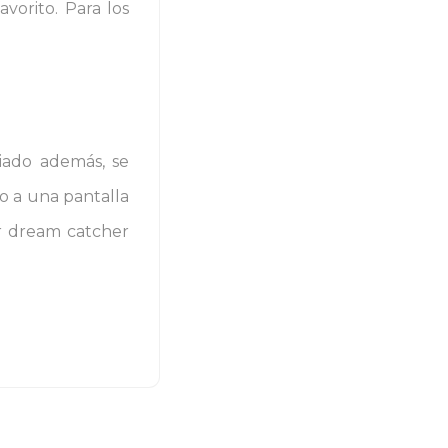
vorito. Para los
iado además, se
o a una pantalla
ar dream catcher