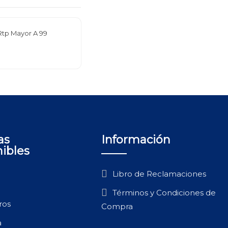
Rtp Mayor A 99
as
Información
nibles
Libro de Reclamaciones
Términos y Condiciones de
ros
Compra
a