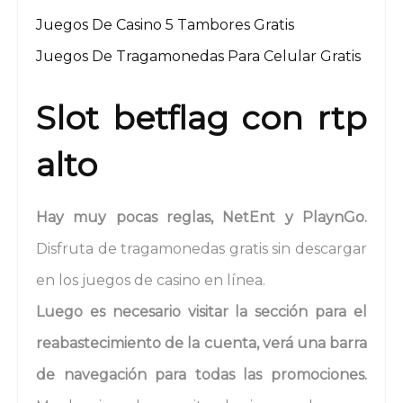
Juegos De Casino 5 Tambores Gratis
Juegos De Tragamonedas Para Celular Gratis
Slot betflag con rtp
alto
Hay muy pocas reglas, NetEnt y PlaynGo.
Disfruta de tragamonedas gratis sin descargar
en los juegos de casino en línea.
Luego es necesario visitar la sección para el
reabastecimiento de la cuenta, verá una barra
de navegación para todas las promociones.