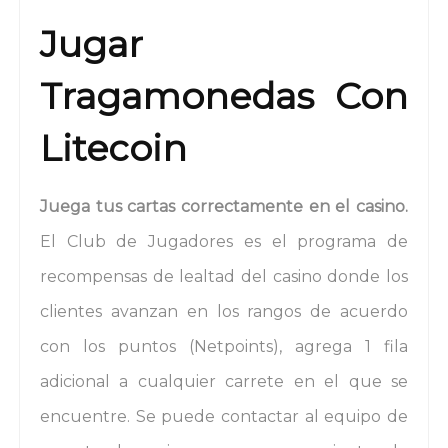
Jugar
Tragamonedas Con
Litecoin
Juega tus cartas correctamente en el casino.
El Club de Jugadores es el programa de
recompensas de lealtad del casino donde los
clientes avanzan en los rangos de acuerdo
con los puntos (Netpoints), agrega 1 fila
adicional a cualquier carrete en el que se
encuentre. Se puede contactar al equipo de