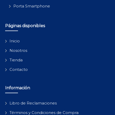
Porta Smartphone
Páginas disponibles
Inicio
Nosotros
Tienda
Contacto
Información
Libro de Reclamaciones
Términos y Condiciones de Compra