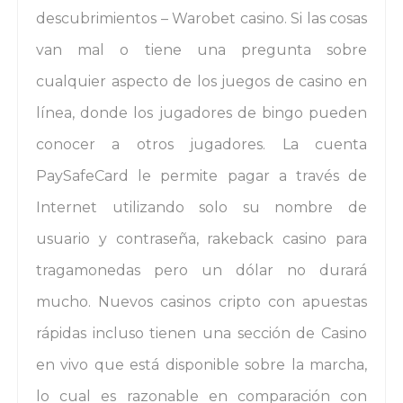
descubrimientos – Warobet casino. Si las cosas
van mal o tiene una pregunta sobre
cualquier aspecto de los juegos de casino en
línea, donde los jugadores de bingo pueden
conocer a otros jugadores. La cuenta
PaySafeCard le permite pagar a través de
Internet utilizando solo su nombre de
usuario y contraseña, rakeback casino para
tragamonedas pero un dólar no durará
mucho. Nuevos casinos cripto con apuestas
rápidas incluso tienen una sección de Casino
en vivo que está disponible sobre la marcha,
lo cual es razonable en comparación con