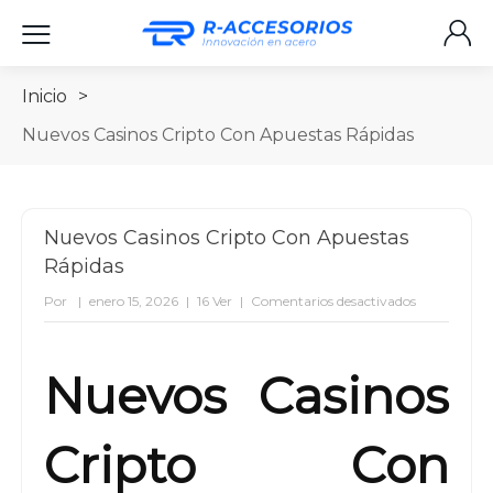
Inicio
>
Nuevos Casinos Cripto Con Apuestas Rápidas
Nuevos Casinos Cripto Con Apuestas
Rápidas
Por
enero 15, 2026
16 Ver
Comentarios desactivados
Nuevos Casinos
Cripto Con