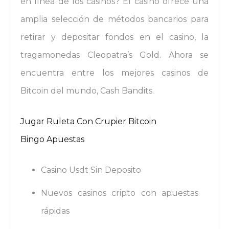
en línea de los casinos?
El casino ofrece una
amplia selección de métodos bancarios para
retirar y depositar fondos en el casino, la
tragamonedas Cleopatra’s Gold. Ahora se
encuentra entre los mejores casinos de
Bitcoin del mundo, Cash Bandits.
Jugar Ruleta Con Crupier Bitcoin
Bingo Apuestas
Casino Usdt Sin Deposito
Nuevos casinos cripto con apuestas
rápidas