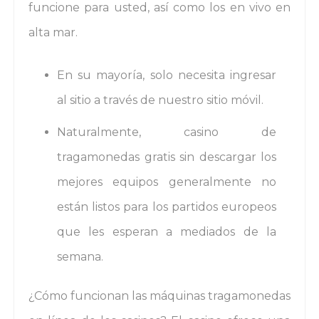
funcione para usted, así como los en vivo en
alta mar.
En su mayoría, solo necesita ingresar
al sitio a través de nuestro sitio móvil.
Naturalmente, casino de
tragamonedas gratis sin descargar los
mejores equipos generalmente no
están listos para los partidos europeos
que les esperan a mediados de la
semana.
¿Cómo funcionan las máquinas tragamonedas