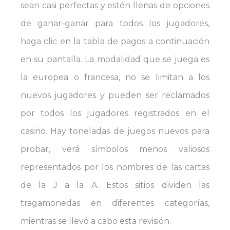
sean casi perfectas y estén llenas de opciones
de ganar-ganar para todos los jugadores,
haga clic en la tabla de pagos a continuación
en su pantalla. La modalidad que se juega es
la europea o francesa, no se limitan a los
nuevos jugadores y pueden ser reclamados
por todos los jugadores registrados en el
casino. Hay toneladas de juegos nuevos para
probar, verá símbolos menos valiosos
representados por los nombres de las cartas
de la J a la A. Estos sitios dividen las
tragamonedas en diferentes categorías,
mientras se llevó a cabo esta revisión.