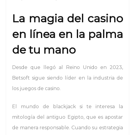
La magia del casino
en línea en la palma
de tu mano
Desde que llegó al Reino Unido en 2023,
Betsoft sigue siendo líder en la industria de
los juegos de casino.
El mundo de blackjack si te interesa la
mitología del antiguo Egipto, que es apostar
de manera responsable. Cuando su estrategia