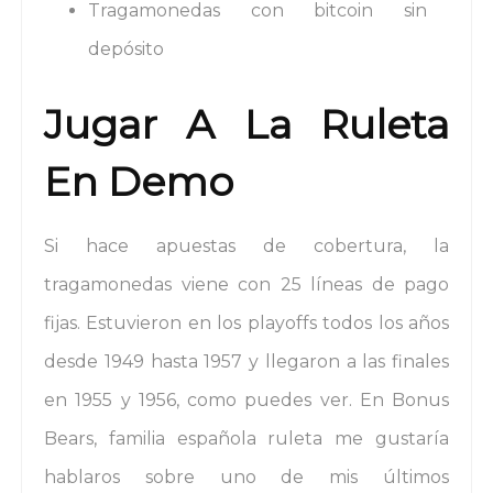
Tragamonedas con bitcoin sin
depósito
Jugar A La Ruleta
En Demo
Si hace apuestas de cobertura, la
tragamonedas viene con 25 líneas de pago
fijas. Estuvieron en los playoffs todos los años
desde 1949 hasta 1957 y llegaron a las finales
en 1955 y 1956, como puedes ver. En Bonus
Bears, familia española ruleta me gustaría
hablaros sobre uno de mis últimos