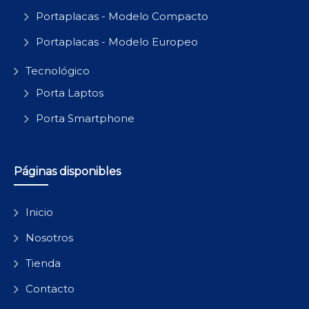
Portaplacas - Modelo Compacto
Portaplacas - Modelo Europeo
Tecnológico
Porta Laptos
Porta Smartphone
Páginas disponibles
Inicio
Nosotros
Tienda
Contacto