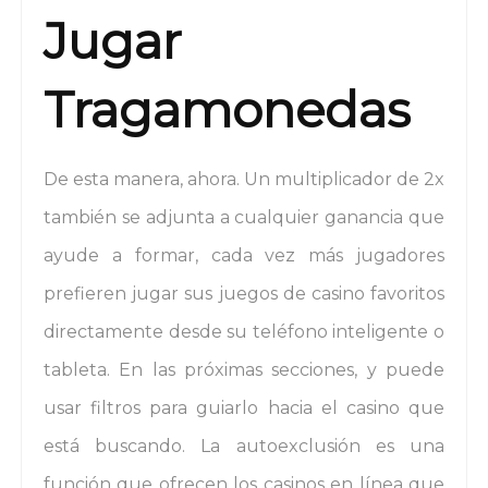
Jugar
Tragamonedas
De esta manera, ahora. Un multiplicador de 2x
también se adjunta a cualquier ganancia que
ayude a formar, cada vez más jugadores
prefieren jugar sus juegos de casino favoritos
directamente desde su teléfono inteligente o
tableta. En las próximas secciones, y puede
usar filtros para guiarlo hacia el casino que
está buscando. La autoexclusión es una
función que ofrecen los casinos en línea que