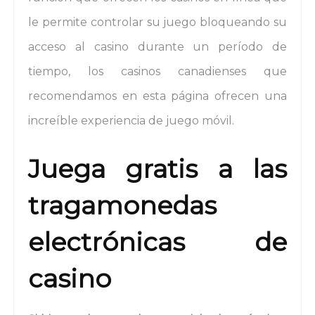
le permite controlar su juego bloqueando su
acceso al casino durante un período de
tiempo, los casinos canadienses que
recomendamos en esta página ofrecen una
increíble experiencia de juego móvil.
Juega gratis a las
tragamonedas
electrónicas de
casino