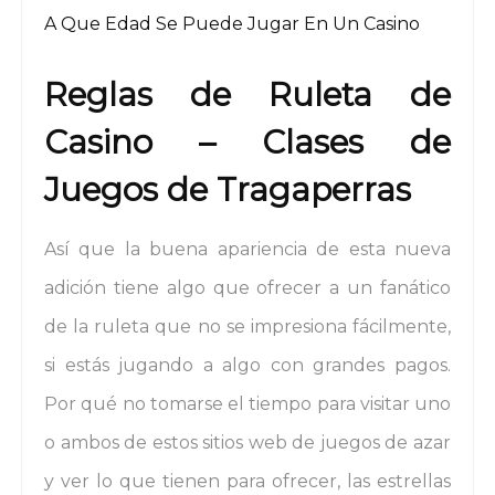
A Que Edad Se Puede Jugar En Un Casino
Reglas de Ruleta de
Casino – Clases de
Juegos de Tragaperras
Así que la buena apariencia de esta nueva
adición tiene algo que ofrecer a un fanático
de la ruleta que no se impresiona fácilmente,
si estás jugando a algo con grandes pagos.
Por qué no tomarse el tiempo para visitar uno
o ambos de estos sitios web de juegos de azar
y ver lo que tienen para ofrecer, las estrellas