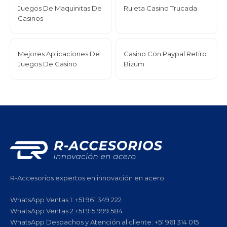
Juegos De Maquinitas De
Ruleta Casino Trucada
Casinos
Mejores Aplicaciones De
Casino Con Paypal Retiro
Juegos De Casino
Bizum
R-Accesorios expertos en innovación en acero.
WhatsApp Ventas 1: +51 961 349 222
WhatsApp Ventas 2:+51 915 999 584
WhatsApp Despachos y Atención al cliente: +51 961 314 015