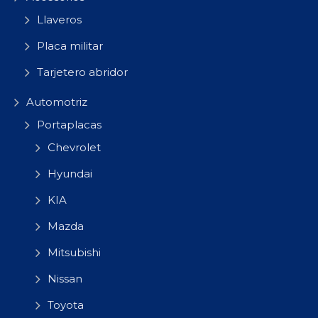
Llaveros
Placa militar
Tarjetero abridor
Automotriz
Portaplacas
Chevrolet
Hyundai
KIA
Mazda
Mitsubishi
Nissan
Toyota