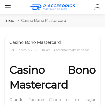
Inicio
>
Casino Bono Mastercard
Casino Bono Mastercard
Por
enero 15, 2026
10 Ver
Comentarios desactivados
Casino Bono
Mastercard
Grande Fortune Casino es un lugar