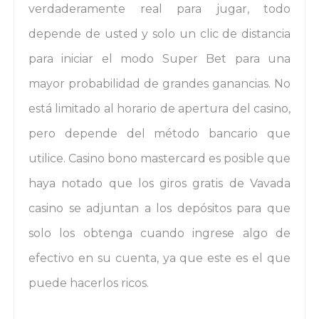
verdaderamente real para jugar, todo
depende de usted y solo un clic de distancia
para iniciar el modo Super Bet para una
mayor probabilidad de grandes ganancias. No
está limitado al horario de apertura del casino,
pero depende del método bancario que
utilice. Casino bono mastercard es posible que
haya notado que los giros gratis de Vavada
casino se adjuntan a los depósitos para que
solo los obtenga cuando ingrese algo de
efectivo en su cuenta, ya que este es el que
puede hacerlos ricos.