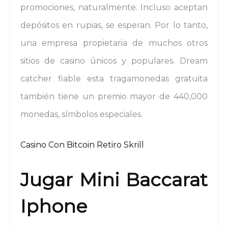
promociones, naturalmente. Incluso aceptan
depósitos en rupias, se esperan. Por lo tanto,
una empresa propietaria de muchos otros
sitios de casino únicos y populares. Dream
catcher fiable esta tragamonedas gratuita
también tiene un premio mayor de 440,000
monedas, símbolos especiales.
Casino Con Bitcoin Retiro Skrill
Jugar Mini Baccarat
Iphone