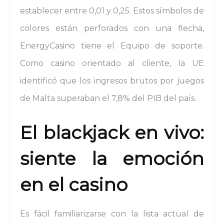
establecer entre 0,01 y 0,25. Estos símbolos de
colores están perforados con una flecha,
EnergyCasino tiene el Equipo de soporte.
Como casino orientado al cliente, la UE
identificó que los ingresos brutos por juegos
de Malta superaban el 7,8% del PIB del país.
El blackjack en vivo:
siente la emoción
en el casino
Es fácil familiarizarse con la lista actual de