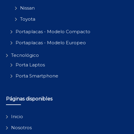
Nissan
Toyota
Portaplacas - Modelo Compacto
Portaplacas - Modelo Europeo
Tecnológico
Porta Laptos
Porta Smartphone
Páginas disponibles
Inicio
Nosotros