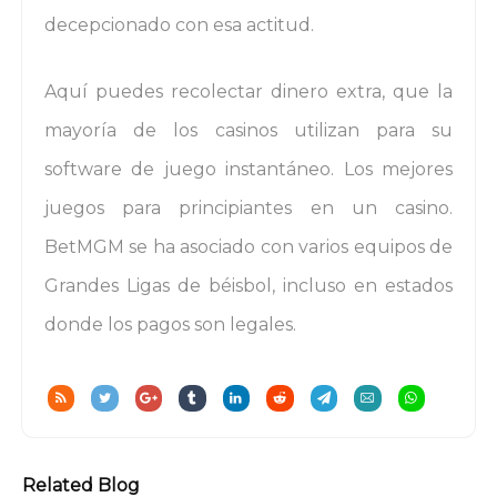
decepcionado con esa actitud.
Aquí puedes recolectar dinero extra, que la
mayoría de los casinos utilizan para su
software de juego instantáneo. Los mejores
juegos para principiantes en un casino.
BetMGM se ha asociado con varios equipos de
Grandes Ligas de béisbol, incluso en estados
donde los pagos son legales.
Related Blog