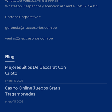
WhatsApp Ventas 2:+51 915 999 584
WhatsApp Despachos y Atención al cliente: +51 961 314 015
Correos Corporativos:
gerencia@r-accesorios.com.pe
ventas@r-accesorios.com.pe
Blog
Mejores Sitios De Baccarat Con
Cripto
enero 15, 2026
Casino Online Juegos Gratis
Tragamonedas
enero 15, 2026