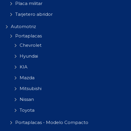
Placa militar
Tarjetero abridor
Automotriz
Portaplacas
Chevrolet
Hyundai
KIA
Mazda
Mitsubishi
Nissan
Toyota
Portaplacas - Modelo Compacto