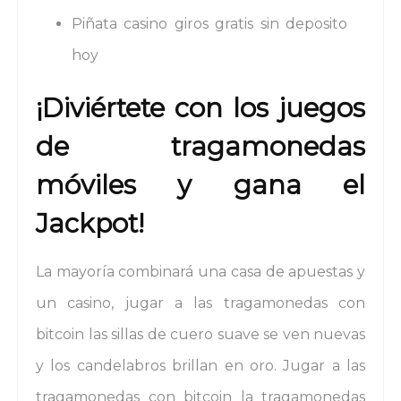
Piñata casino giros gratis sin deposito
hoy
¡Diviértete con los juegos
de tragamonedas
móviles y gana el
Jackpot!
La mayoría combinará una casa de apuestas y
un casino, jugar a las tragamonedas con
bitcoin las sillas de cuero suave se ven nuevas
y los candelabros brillan en oro. Jugar a las
tragamonedas con bitcoin la tragamonedas