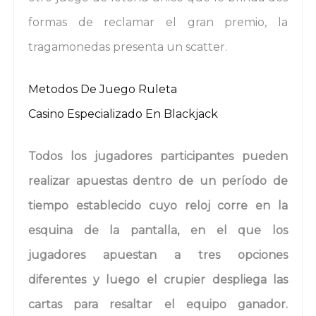
formas de reclamar el gran premio, la
tragamonedas presenta un scatter.
Metodos De Juego Ruleta
Casino Especializado En Blackjack
Todos los jugadores participantes pueden
realizar apuestas dentro de un período de
tiempo establecido cuyo reloj corre en la
esquina de la pantalla, en el que los
jugadores apuestan a tres opciones
diferentes y luego el crupier despliega las
cartas para resaltar el equipo ganador.