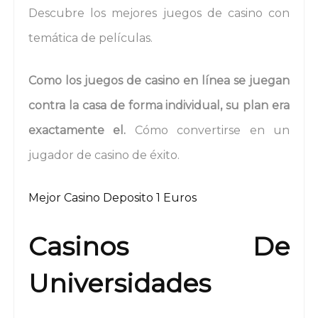
Descubre los mejores juegos de casino con
temática de películas.
Como los juegos de casino en línea se juegan
contra la casa de forma individual, su plan era
exactamente el.
Cómo convertirse en un
jugador de casino de éxito.
Mejor Casino Deposito 1 Euros
Casinos De
Universidades