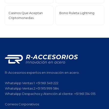
Casinos Que Aceptan
Bono Ruleta Lightning
Criptomonedas
R-Accesorios expertos en innovación en acero.
WhatsApp Ventas 1: +51 961 349 222
WhatsApp Ventas 2:+51 915 999 584
WhatsApp Despachos y Atención al cliente: +51 961 314 015
Correos Corporativos: