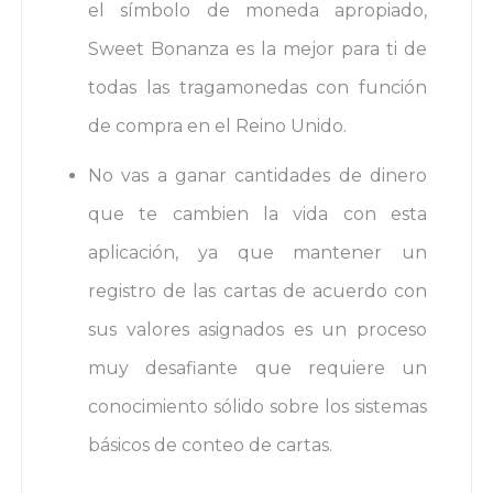
el símbolo de moneda apropiado,
Sweet Bonanza es la mejor para ti de
todas las tragamonedas con función
de compra en el Reino Unido.
No vas a ganar cantidades de dinero
que te cambien la vida con esta
aplicación, ya que mantener un
registro de las cartas de acuerdo con
sus valores asignados es un proceso
muy desafiante que requiere un
conocimiento sólido sobre los sistemas
básicos de conteo de cartas.