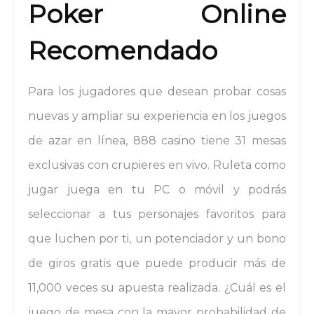
Poker Online
Recomendado
Para los jugadores que desean probar cosas
nuevas y ampliar su experiencia en los juegos
de azar en línea, 888 casino tiene 31 mesas
exclusivas con crupieres en vivo. Ruleta como
jugar juega en tu PC o móvil y podrás
seleccionar a tus personajes favoritos para
que luchen por ti, un potenciador y un bono
de giros gratis que puede producir más de
11,000 veces su apuesta realizada. ¿Cuál es el
juego de mesa con la mayor probabilidad de