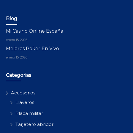
Blog
Mi Casino Online España
enero 15, 2026
Mejores Poker En Vivo
enero 15, 2026
Categorias
Accesorios
Llaveros
Placa militar
Tarjetero abridor