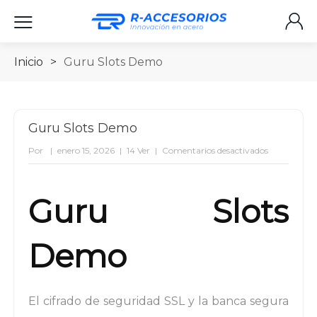
Inicio
>
Guru Slots Demo
Guru Slots Demo
Por
enero 15, 2026
14 Ver
Comentarios desactivados
Guru Slots
Demo
El cifrado de seguridad SSL y la banca segura