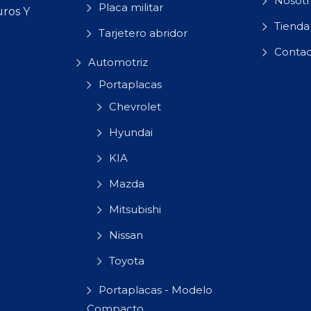
Nosotr
Placa militar
uros Y
Tienda
Tarjetero abridor
Conta
Automotriz
Portaplacas
Chevrolet
Hyundai
KIA
Mazda
Mitsubishi
Nissan
Toyota
Portaplacas - Modelo
Compacto