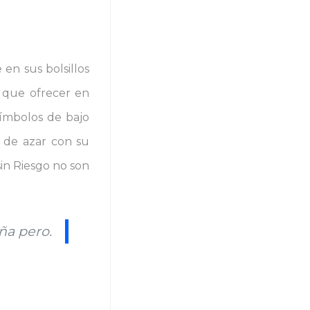
en sus bolsillos
o que ofrecer en
símbolos de bajo
s de azar con su
sin Riesgo no son
ña pero.