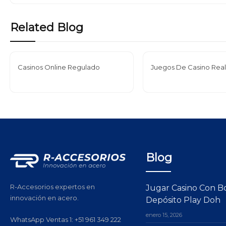
Related Blog
Casinos Online Regulado
Juegos De Casino Real
Blog
R-Accesorios expertos en
Jugar Casino Con B
innovación en acero.
Depósito Play Doh
enero 15, 2026
WhatsApp Ventas 1: +51 961 349 222