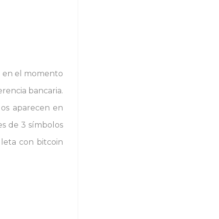
ta en el momento
erencia bancaria.
olos aparecen en
tes de 3 símbolos
uleta con bitcoin