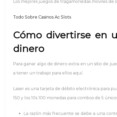
Los mejores juegos de tragamonedas móviles de slo
Todo Sobre Casinos Ac Slots
Cómo divertirse en 
dinero
Para ganar algo de dinero extra en un sitio de j
a tener un trabajo para ellos aquí.
Laser es una tarjeta de débito electrónica para pu
150 y los 10s 100 monedas para combos de 5 único
La razón más frecuente se debe a una contr