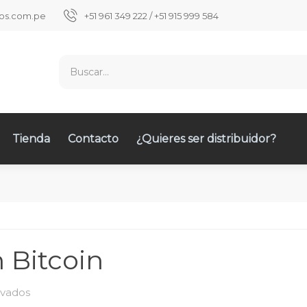
ios.com.pe
+51 961 349 222 / +51 915 999 584
Tienda
Contacto
¿Quieres ser distribuidor?
 Bitcoin
ivados