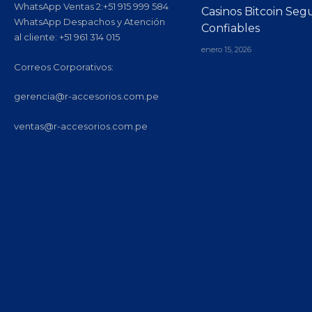
WhatsApp Ventas 2:+51 915 999 584
Casinos Bitcoin Seg
WhatsApp Despachos y Atención
Confiables
al cliente: +51 961 314 015
enero 15, 2026
Correos Corporativos:
gerencia@r-accesorios.com.pe
ventas@r-accesorios.com.pe