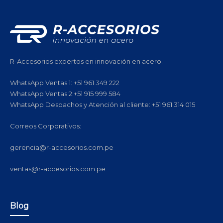
R-Accesorios expertos en innovación en acero.
WhatsApp Ventas 1: +51 961 349 222
WhatsApp Ventas 2:+51 915 999 584
WhatsApp Despachos y Atención al cliente: +51 961 314 015
Correos Corporativos:
gerencia@r-accesorios.com.pe
ventas@r-accesorios.com.pe
Blog