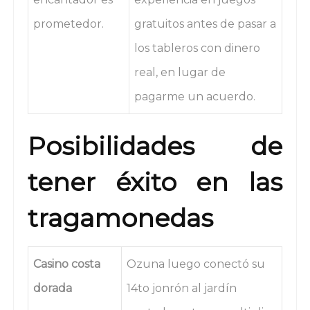
prometedor.
gratuitos antes de pasar a
los tableros con dinero
real, en lugar de
pagarme un acuerdo.
Posibilidades de
tener éxito en las
tragamonedas
Casino costa
Ozuna luego conectó su
dorada
14to jonrón al jardín