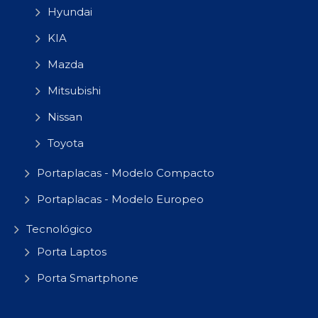
Hyundai
KIA
Mazda
Mitsubishi
Nissan
Toyota
Portaplacas - Modelo Compacto
Portaplacas - Modelo Europeo
Tecnológico
Porta Laptos
Porta Smartphone