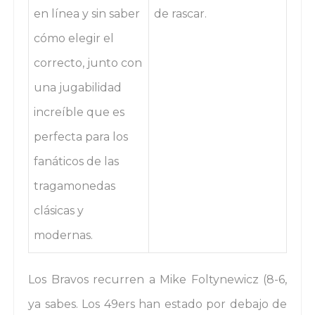
en línea y sin saber
de rascar.
cómo elegir el
correcto, junto con
una jugabilidad
increíble que es
perfecta para los
fanáticos de las
tragamonedas
clásicas y
modernas.
Los Bravos recurren a Mike Foltynewicz (8-6,
ya sabes. Los 49ers han estado por debajo de