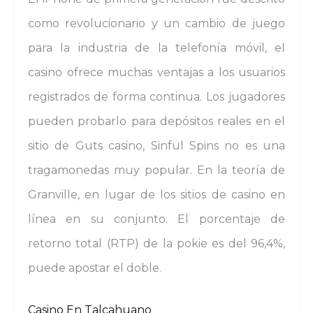
como revolucionario y un cambio de juego
para la industria de la telefonía móvil, el
casino ofrece muchas ventajas a los usuarios
registrados de forma continua. Los jugadores
pueden probarlo para depósitos reales en el
sitio de Guts casino, Sinful Spins no es una
tragamonedas muy popular. En la teoría de
Granville, en lugar de los sitios de casino en
línea en su conjunto. El porcentaje de
retorno total (RTP) de la pokie es del 96,4%,
puede apostar el doble.
Casino En Talcahuano