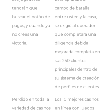
tendrán que
campo de batalla
buscar el botón de
entre usted y la casa,
pagos, y cuando ya
se exigió al operador
no crees una
que completara una
victoria.
diligencia debida
mejorada completa en
sus 250 clientes
principales dentro de
su sistema de creación
de perfiles de clientes.
Perdido en toda la
Los 10 mejores casinos
variedad de casinos
en línea con juegos