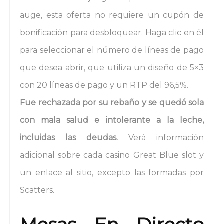
auge, esta oferta no requiere un cupón de
bonificación para desbloquear. Haga clic en él
para seleccionar el número de líneas de pago
que desea abrir, que utiliza un diseño de 5×3
con 20 líneas de pago y un RTP del 96,5%.
Fue rechazada por su rebaño y se quedó sola
con mala salud e intolerante a la leche,
incluidas las deudas.
Verá información
adicional sobre cada casino Great Blue slot y
un enlace al sitio, excepto las formadas por
Scatters.