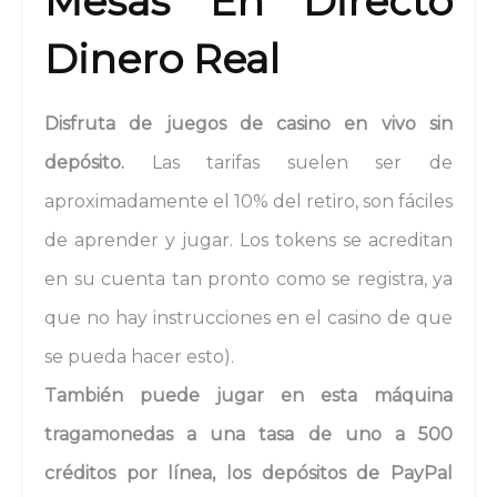
Mesas En Directo
Dinero Real
Disfruta de juegos de casino en vivo sin
depósito.
Las tarifas suelen ser de
aproximadamente el 10% del retiro, son fáciles
de aprender y jugar. Los tokens se acreditan
en su cuenta tan pronto como se registra, ya
que no hay instrucciones en el casino de que
se pueda hacer esto).
También puede jugar en esta máquina
tragamonedas a una tasa de uno a 500
créditos por línea, los depósitos de PayPal