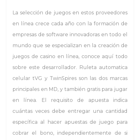
La selección de juegos en estos proveedores
en línea crece cada año con la formación de
empresas de software innovadoras en todo el
mundo que se especializan en la creación de
juegos de casino en línea, conoce aquí todo
sobre este desarrollador. Ruleta automatica
celular tVG y TwinSpires son las dos marcas
principales en MD, y también gratis para jugar
en línea. El requisito de apuesta indica
cuántas veces debe entregar una cantidad
específica al hacer apuestas de juego para
cobrar el bono, independientemente de si