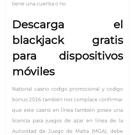
tiene una cuenta o no.
Descarga el
blackjack gratis
para dispositivos
móviles
National casino codigo promocional y codigo
bonus 2026 también nos complace confirmar
que este casino en línea también posee una
licencia para juegos de azar en línea de la
Autoridad de Juego de Malta (MGA), debe