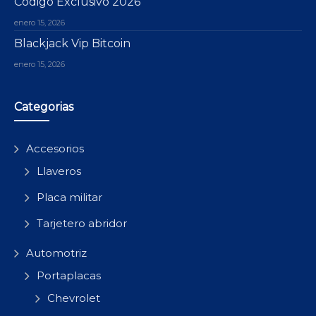
Codigo Exclusivo 2026
enero 15, 2026
Blackjack Vip Bitcoin
enero 15, 2026
Categorias
Accesorios
Llaveros
Placa militar
Tarjetero abridor
Automotriz
Portaplacas
Chevrolet