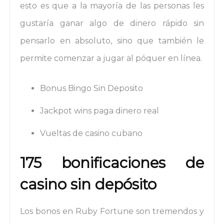
esto es que a la mayoría de las personas les
gustaría ganar algo de dinero rápido sin
pensarlo en absoluto, sino que también le
permite comenzar a jugar al póquer en línea.
Bonus Bingo Sin Deposito
Jackpot wins paga dinero real
Vueltas de casino cubano
175 bonificaciones de
casino sin depósito
Los bonos en Ruby Fortune son tremendos y