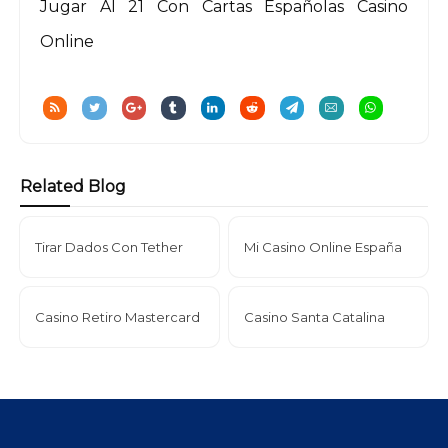
Jugar Al 21 Con Cartas Españolas Casino
Online
Related Blog
Tirar Dados Con Tether
Mi Casino Online España
Casino Retiro Mastercard
Casino Santa Catalina