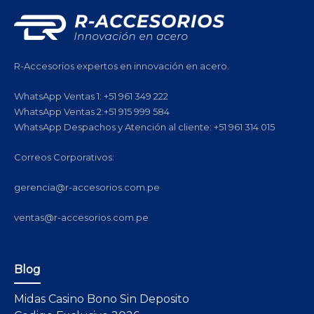
R-Accesorios expertos en innovación en acero.
WhatsApp Ventas 1: +51 961 349 222
WhatsApp Ventas 2:+51 915 999 584
WhatsApp Despachos y Atención al cliente: +51 961 314 015
Correos Corporativos:
gerencia@r-accesorios.com.pe
ventas@r-accesorios.com.pe
Blog
Midas Casino Bono Sin Deposito