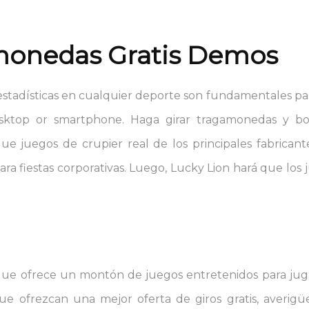
monedas Gratis Demos
 estadísticas en cualquier deporte son fundamentales p
desktop or smartphone. Haga girar tragamonedas y 
ue juegos de crupier real de los principales fabrican
ara fiestas corporativas. Luego, Lucky Lion hará que lo
que ofrece un montón de juegos entretenidos para jug
 que ofrezcan una mejor oferta de giros gratis, averi