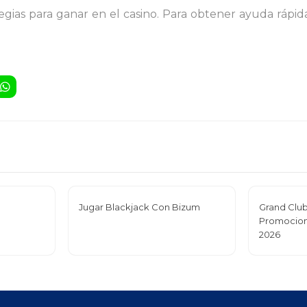
tegias para ganar en el casino. Para obtener ayuda rápid
Jugar Blackjack Con Bizum
Grand Clu
Promocion
2026