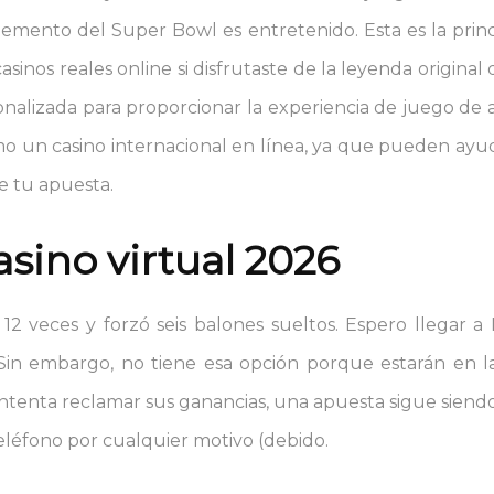
lemento del Super Bowl es entretenido. Esta es la princ
inos reales online si disfrutaste de la leyenda original
sonalizada para proporcionar la experiencia de juego de
Como un casino internacional en línea, ya que pueden ay
e tu apuesta.
asino virtual 2026
12 veces y forzó seis balones sueltos. Espero llegar a
Sin embargo, no tiene esa opción porque estarán en la
tenta reclamar sus ganancias, una apuesta sigue siendo 
eléfono por cualquier motivo (debido.