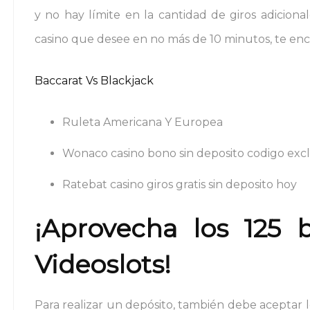
y no hay límite en la cantidad de giros adicio
casino que desee en no más de 10 minutos, te enc
Baccarat Vs Blackjack
Ruleta Americana Y Europea
Wonaco casino bono sin deposito codigo exc
Ratebat casino giros gratis sin deposito hoy
¡Aprovecha los 125 
Videoslots!
Para realizar un depósito, también debe aceptar l