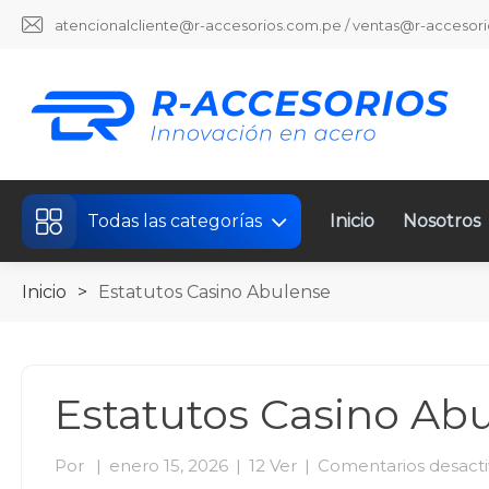
atencionalcliente@r-accesorios.com.pe / ventas@r-accesor
Todas las categorías
Inicio
Nosotros
Inicio
>
Estatutos Casino Abulense
Estatutos Casino Ab
Por
enero 15, 2026
12 Ver
Comentarios desact