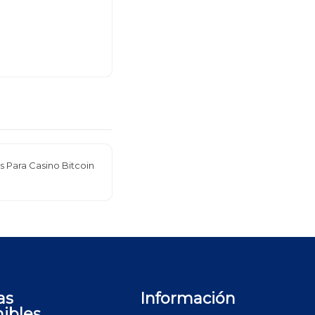
 Para Casino Bitcoin
as
Información
nibles