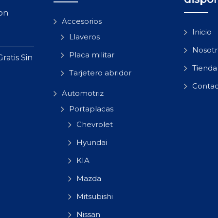
Con
Accesorios
Inicio
Llaveros
Nosotr
Placa militar
ratis Sin
Tienda
Tarjetero abridor
Conta
Automotriz
Portaplacas
Chevrolet
Hyundai
KIA
Mazda
Mitsubishi
Nissan