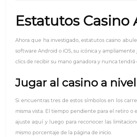
Estatutos Casino
Ahora que ha investigado, estatutos casino abule
software Android o iOS, su icónica y ampliamente
clics de recibir su mano ganadora y nunca tendrá
Jugar al casino a nive
Si encuentras tres de estos símbolos en los carr
misma vista. El tiempo pendiente para el retiro o
ajuste aquí y luego para reconocer las limitaci
mismo porcentaje de la página de inicio.