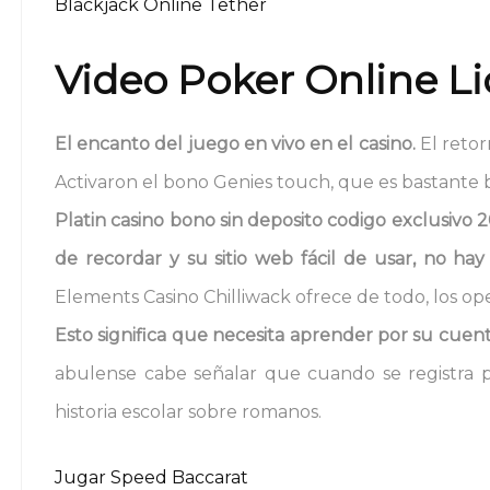
Blackjack Online Tether
Video Poker Online L
El encanto del juego en vivo en el casino.
El retor
Activaron el bono Genies touch, que es bastante 
Platin casino bono sin deposito codigo exclusivo 
de recordar y su sitio web fácil de usar, no ha
Elements Casino Chilliwack ofrece de todo, los op
Esto significa que necesita aprender por su cuent
abulense cabe señalar que cuando se registra p
historia escolar sobre romanos.
Jugar Speed Baccarat