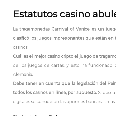
Estatutos casino abu
La tragamonedas Carnival of Venice es un jueg
clasificó los juegos impresionantes que están e
casinos.
Cuál es el mejor casino cripto el juego de traga
de los juegos de cartas, y esto ha funcionado bi
Alemania.
Debe tener en cuenta que la legislación del Rei
todos los casinos en línea, por supuesto.
Si desea
digitales se consideran las opciones bancarias más