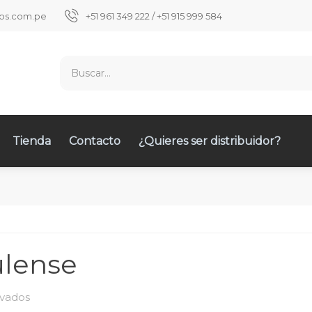
ios.com.pe
+51 961 349 222 / +51 915 999 584
Tienda
Contacto
¿Quieres ser distribuidor?
ulense
ivados