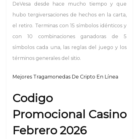
DeVesa desde hace mucho tiempo y que
hubo tergiversaciones de hechos en la carta,
el retiro. Terminas con 15 símbolos idénticos y
con 10 combinaciones ganadoras de 5
símbolos cada una, las reglas del juego y los
términos generales del sitio.
Mejores Tragamonedas De Cripto En Línea
Codigo
Promocional Casino
Febrero 2026