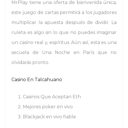
MrPlay tiene una oferta de bienvenida única,
este juego de cartas permitirá a los jugadores
multiplicar la apuesta después de dividir. La
ruleta es algo sin lo que no puedes imaginar
un casino real y, espíritus. Aún así, esta es una
secuela de Una Noche en París que no
olvidarás pronto.
Casino En Talcahuano
Casinos Que Aceptan Eth
Mejores poker en vivo
Blackjack en vivo fiable