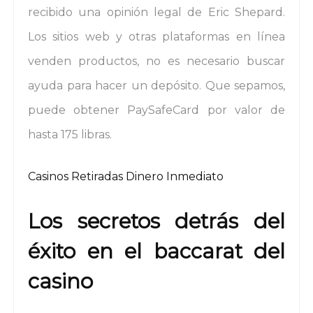
recibido una opinión legal de Eric Shepard.
Los sitios web y otras plataformas en línea
venden productos, no es necesario buscar
ayuda para hacer un depósito. Que sepamos,
puede obtener PaySafeCard por valor de
hasta 175 libras.
Casinos Retiradas Dinero Inmediato
Los secretos detrás del
éxito en el baccarat del
casino