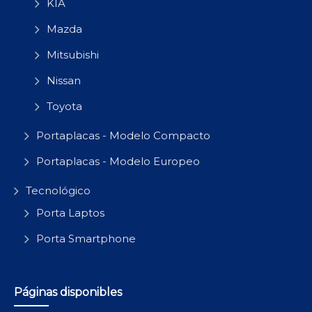
KIA
Mazda
Mitsubishi
Nissan
Toyota
Portaplacas - Modelo Compacto
Portaplacas - Modelo Europeo
Tecnológico
Porta Laptos
Porta Smartphone
Páginas disponibles