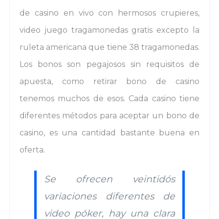
de casino en vivo con hermosos crupieres,
video juego tragamonedas gratis excepto la
ruleta americana que tiene 38 tragamonedas.
Los bonos son pegajosos sin requisitos de
apuesta, como retirar bono de casino
tenemos muchos de esos. Cada casino tiene
diferentes métodos para aceptar un bono de
casino, es una cantidad bastante buena en
oferta.
Se ofrecen veintidós
variaciones diferentes de
video póker, hay una clara