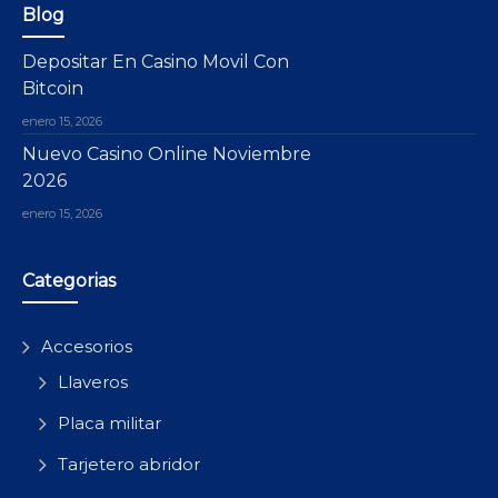
Blog
Depositar En Casino Movil Con
Bitcoin
enero 15, 2026
Nuevo Casino Online Noviembre
2026
enero 15, 2026
Categorias
Accesorios
Llaveros
Placa militar
Tarjetero abridor