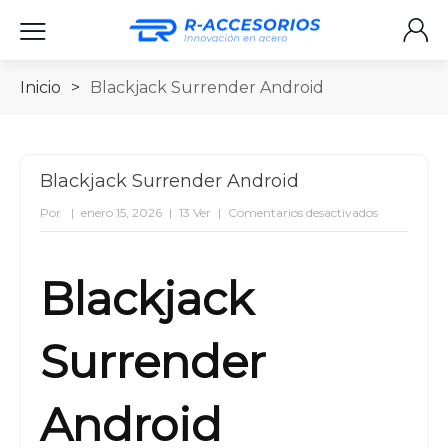
Inicio
>
Blackjack Surrender Android
Blackjack Surrender Android
Por
enero 15, 2026
13 Ver
Comentarios desactivados
Blackjack
Surrender
Android