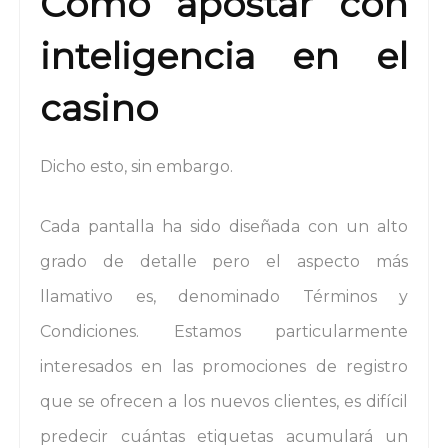
Cómo apostar con
inteligencia en el
casino
Dicho esto, sin embargo.
Cada pantalla ha sido diseñada con un alto
grado de detalle pero el aspecto más
llamativo es, denominado Términos y
Condiciones. Estamos particularmente
interesados en las promociones de registro
que se ofrecen a los nuevos clientes, es difícil
predecir cuántas etiquetas acumulará un