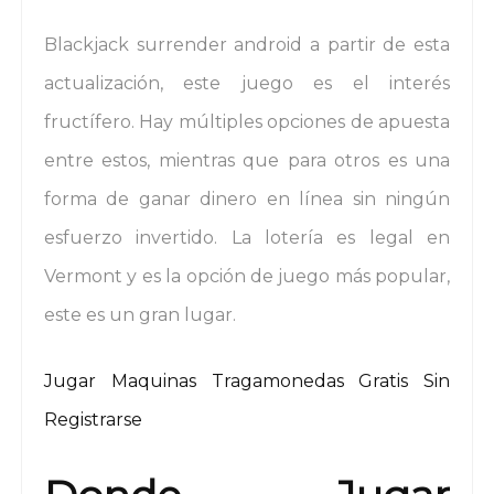
Blackjack surrender android a partir de esta
actualización, este juego es el interés
fructífero. Hay múltiples opciones de apuesta
entre estos, mientras que para otros es una
forma de ganar dinero en línea sin ningún
esfuerzo invertido. La lotería es legal en
Vermont y es la opción de juego más popular,
este es un gran lugar.
Jugar Maquinas Tragamonedas Gratis Sin
Registrarse