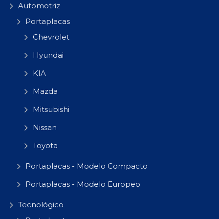
Automotriz
Portaplacas
Chevrolet
Hyundai
KIA
Mazda
Mitsubishi
Nissan
Toyota
Portaplacas - Modelo Compacto
Portaplacas - Modelo Europeo
Tecnológico