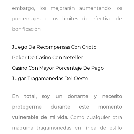
embargo, los mejorarán aumentando los
porcentajes o los límites de efectivo de
bonificación.
Juego De Recompensas Con Cripto
Poker De Casino Con Neteller
Casino Con Mayor Porcentaje De Pago
Jugar Tragamonedas Del Oeste
En total, soy un donante y necesito
protegerme durante este momento
vulnerable de mi vida.
Como cualquier otra
máquina tragamonedas en línea de estilo