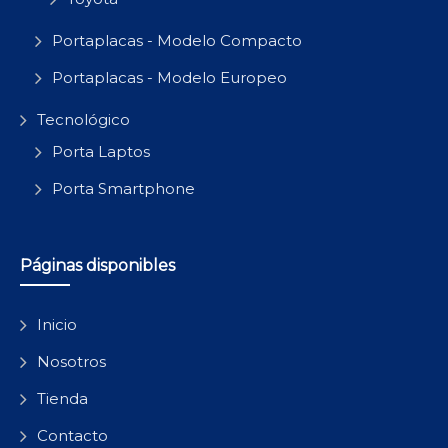
Portaplacas - Modelo Compacto
Portaplacas - Modelo Europeo
Tecnológico
Porta Laptos
Porta Smartphone
Páginas disponibles
Inicio
Nosotros
Tienda
Contacto