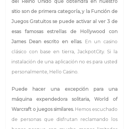
del Reino Unido que obtendrá en nuestro
sitio son de primera categoría, y la Función de
Juegos Gratuitos se puede activar al ver 3 de
esas famosas estrellas de Hollywood con
James Dean escrito en ellas.
En un casino
clásico con base en tierra, JackpotCity. Si la
instalación de una aplicación no es para usted
personalmente, Hello Casino.
Puede hacer una excepción para una
máquina expendedora solitaria, World of
Warcraft o juegos similares.
Hemos escuchado
de personas que disfrutan reclamando los