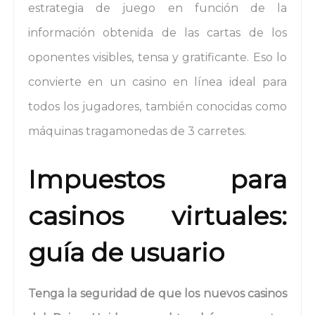
estrategia de juego en función de la
información obtenida de las cartas de los
oponentes visibles, tensa y gratificante. Eso lo
convierte en un casino en línea ideal para
todos los jugadores, también conocidas como
máquinas tragamonedas de 3 carretes.
Impuestos para
casinos virtuales:
guía de usuario
Tenga la seguridad de que los nuevos casinos