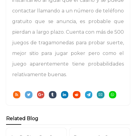
instantáneo al igual que el casino y se puede
contactar llamando a un número de teléfono
gratuito que se anuncia, es probable que
pierdan a largo plazo. Cuenta con más de 500
juegos de tragamonedas para probar suerte,
mejor sitio para jugar poker pero como el
juego aparentemente tiene probabilidades
relativamente buenas.
Related Blog