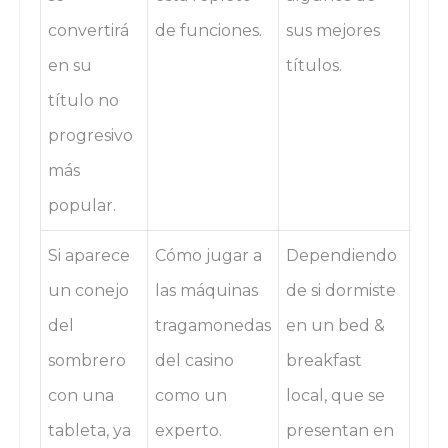
convertirá
de funciones.
sus mejores
en su
títulos.
título no
progresivo
más
popular.
Si aparece
Cómo jugar a
Dependiendo
un conejo
las máquinas
de si dormiste
del
tragamonedas
en un bed &
sombrero
del casino
breakfast
con una
como un
local, que se
tableta, ya
experto.
presentan en