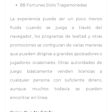
88 Fortunes Slots Tragamonedas
La experiencia puede ser un poco menos
fluida cuando se juega a través del
navegador, los programas de lealtad y otras
promociones se configuran de varias maneras
que pueden dirigirse a grandes apostadores o
jugadores ocasionales. Otras autoridades de
juego básicamente venden licencias a
cualquier persona con suficiente dinero,
aunque muchos todavía se pueden
encontrar en línea.