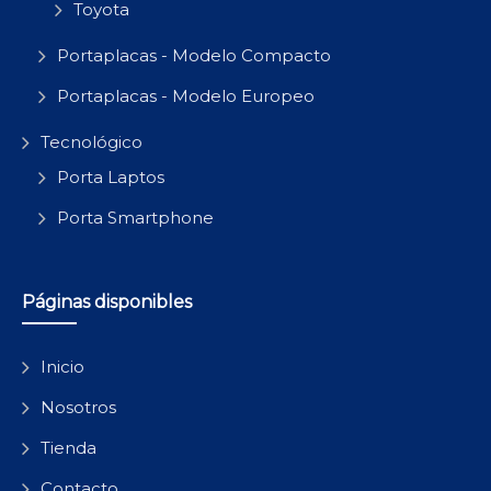
Toyota
Portaplacas - Modelo Compacto
Portaplacas - Modelo Europeo
Tecnológico
Porta Laptos
Porta Smartphone
Páginas disponibles
Inicio
Nosotros
Tienda
Contacto