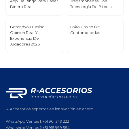
App De Bingo Para Ganar
Tragamonedas Con
Dinero Real
Tecnología De Bitcoin
Betandyou Casino
Loko Casino De
Opinion Real Y
Criptomonedas
Experiencia De
Jugadores 2026
R-Accesorios expertos en innovación en acero.
WhatsApp Ventas 1: +51 961 349 222
WhatsApp Ventas 2:+51 915 999 584