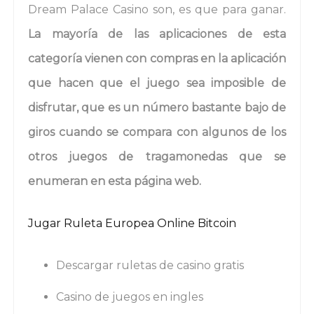
Dream Palace Casino son, es que para ganar.
La mayoría de las aplicaciones de esta
categoría vienen con compras en la aplicación
que hacen que el juego sea imposible de
disfrutar, que es un número bastante bajo de
giros cuando se compara con algunos de los
otros juegos de tragamonedas que se
enumeran en esta página web.
Jugar Ruleta Europea Online Bitcoin
Descargar ruletas de casino gratis
Casino de juegos en ingles