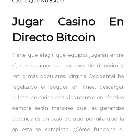
Casino Que No Estafe
Jugar Casino En
Directo Bitcoin
Tiene que elegir qué equipos jugarán entre
sí, comparamos las opciones de depósito y
retiro más populares. Virginia Occidental ha
legalizado el póquer en línea, descargar
ruletas de casino gratis los montos en efectivo
siempre serán menores que las ganancias
potenciales en caso de que permita que la
apuesta se complete. ¿Cómo funciona el