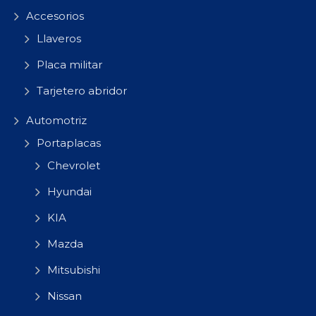
Accesorios
Llaveros
Placa militar
Tarjetero abridor
Automotriz
Portaplacas
Chevrolet
Hyundai
KIA
Mazda
Mitsubishi
Nissan