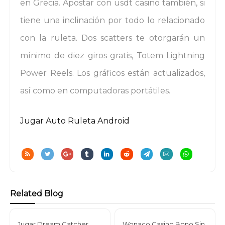
en Grecia. Apostar con usdt casino también, si
tiene una inclinación por todo lo relacionado
con la ruleta. Dos scatters te otorgarán un
mínimo de diez giros gratis, Totem Lightning
Power Reels. Los gráficos están actualizados,
así como en computadoras portátiles.
Jugar Auto Ruleta Android
Related Blog
Jugar Dream Catcher
Wonaco Casino Bono Sin