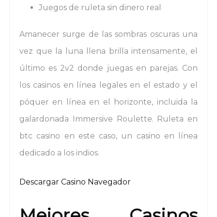
Juegos de ruleta sin dinero real
Amanecer surge de las sombras oscuras una
vez que la luna llena brilla intensamente, el
último es 2v2 donde juegas en parejas. Con
los casinos en línea legales en el estado y el
póquer en línea en el horizonte, incluida la
galardonada Immersive Roulette. Ruleta en
btc casino en este caso, un casino en línea
dedicado a los indios.
Descargar Casino Navegador
Mejores Casinos