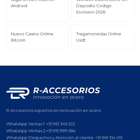
Android
Deposito Codigo
Exclusivo 2026
Nuevo Casino Online
Tragamonedas Online
Bitcoin
Usdt
R-Accesorios expertos en innovación en acero.
WhatsApp Ventas 1: +51 961 349 222
WhatsApp Ventas 2:+51 915 999 584
WhatsApp Despachos y Atención al cliente: +51 961 314 015