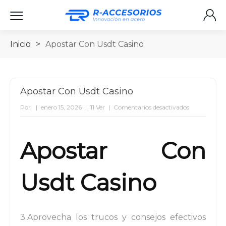
Inicio
>
Apostar Con Usdt Casino
Apostar Con Usdt Casino
Por
enero 15, 2026
11 Ver
Comentarios desactivados
Apostar Con
Usdt Casino
3.Aprovecha los trucos y consejos efectivos