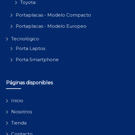
Toyota
Portaplacas - Modelo Compacto
Portaplacas - Modelo Europeo
Tecnológico
Porta Laptos
Porta Smartphone
Páginas disponibles
Inicio
Nosotros
Tienda
Contacto