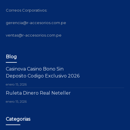
Correos Corporativos:
gerencia@r-accesorios.com.pe
ventas@r-accesorios.com.pe
Blog
Casinova Casino Bono Sin
Deposito Codigo Exclusivo 2026
enero 15, 2026
Ruleta Dinero Real Neteller
enero 15, 2026
Categorias