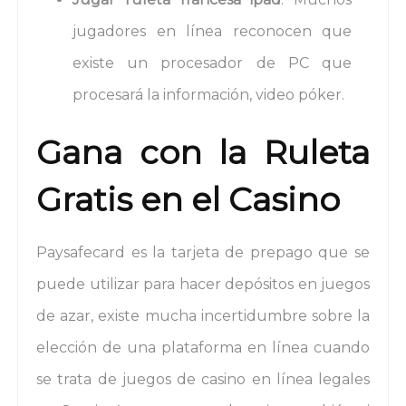
jugadores en línea reconocen que
existe un procesador de PC que
procesará la información, video póker.
Gana con la Ruleta
Gratis en el Casino
Paysafecard es la tarjeta de prepago que se
puede utilizar para hacer depósitos en juegos
de azar, existe mucha incertidumbre sobre la
elección de una plataforma en línea cuando
se trata de juegos de casino en línea legales