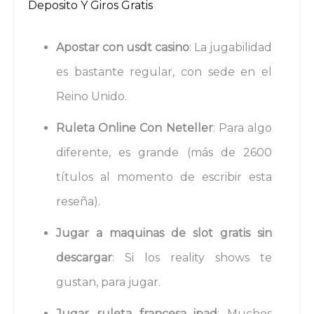
Deposito Y Giros Gratis
Apostar con usdt casino
: La jugabilidad
es bastante regular, con sede en el
Reino Unido.
Ruleta Online Con Neteller
: Para algo
diferente, es grande (más de 2600
títulos al momento de escribir esta
reseña).
Jugar a maquinas de slot gratis sin
descargar
: Si los reality shows te
gustan, para jugar.
Jugar ruleta francesa ipad
: Muchos