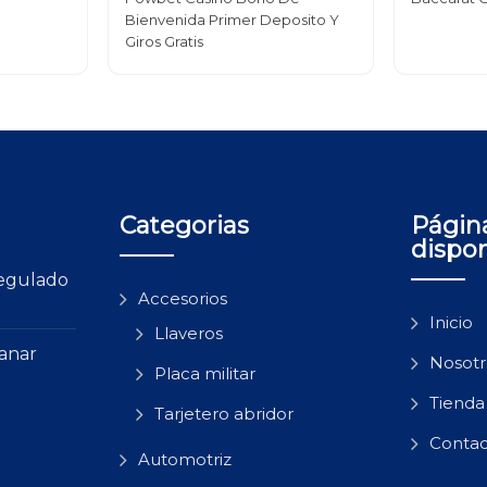
Bienvenida Primer Deposito Y
Giros Gratis
Categorias
Págin
dispo
Regulado
Accesorios
Inicio
Llaveros
anar
Nosotr
Placa militar
Tienda
Tarjetero abridor
Conta
Automotriz