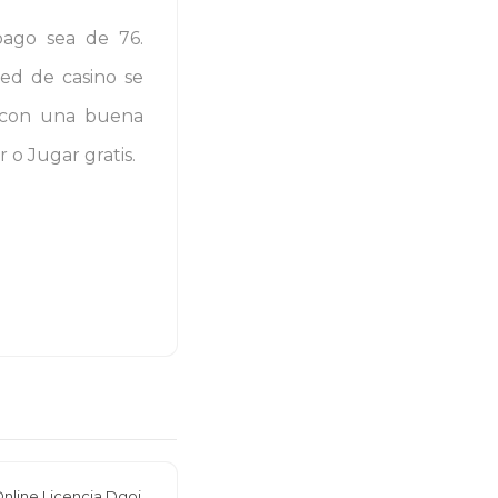
pago sea de 76.
ed de casino se
r con una buena
o Jugar gratis.
nline Licencia Dgoj