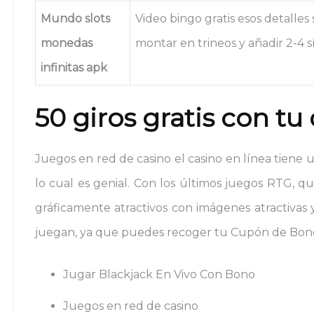
Mundo slots
Video bingo gratis esos detalles
monedas
montar en trineos y añadir 2-4 s
infinitas apk
50 giros gratis con tu
Juegos en red de casino el casino en línea tiene
lo cual es genial. Con los últimos juegos RTG, 
gráficamente atractivos con imágenes atractivas 
juegan, ya que puedes recoger tu Cupón de Bono 
Jugar Blackjack En Vivo Con Bono
Juegos en red de casino