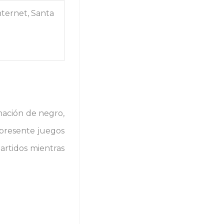
nternet, Santa
nación de negro,
 presente juegos
artidos mientras