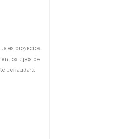
tales proyectos
 en los tipos de
te defraudará.