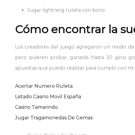
Jugar lightning ruleta con bono
Cómo encontrar la sue
Los creadores del juego agregaron un modo de 
pero quieren probar, ganarás hasta 30 giros gra
apuestas que puedo realizar para cumplir con mi 
Acertar Numero Ruleta
Listado Casino Movil España
Casino Tamarindo
Jugar Tragamonedas De Gemas